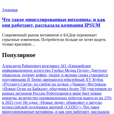
Здоровье
Что такое мицеллированные витамины, и как
они работают, рассказала компания IPSUM
Современный рынок витаминов и БАДов переживает
серьезные изменения. Потребители больше не хотят видеть
только красивую…
Популярное
Александр Рабинович возглавил АО «Евразийское
информационное агентство Глобал Медиа Групп»
Диетолог
объяснила, почему кефир, творог и молоко снова становятся
популярными
В Твери завершился юбилейный XV Кубок
«Русского Света» по гребле на лодках «Дракон»
Фестиваль
«Новые Огни на Байкале» объединил более 700 участников из
разных регионов России
Роботизация в мире бьет новые
рекорды: количество промышленных роботов выросло на 15%
в 2025 году
Не одна: «Новые люди» объявляют о запуске
всероссийской поддержки матерей «СОЛО+»
Что такое
мицеллированные витамины, и как они работают, рассказала