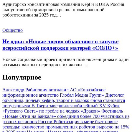
Аудиторско-консалтинговая компания Kept и KUKA Россия
выпустили обзор мирового рынка промышленной
робототехники за 2025 год…
Общество
Не одна: «Новые люди» объявляют о запуске
всероссийской поддержки матерей «СОЛО+»
Новый социальный проект призван помочь женщинам в один
из самых важных периодов в их жизни….
Популярное
Александр Рабинович возглавил АО «Евразийское
информационное агентство Глобал Медиа Групп»
Диетолог
объяснила, почему кефир, творог и молоко снова становятся
популярными
В Твери завершился юбилейный XV Кубок
«Русского Света» по гребле на лодках «Дракон»
Фестиваль
«Новые Огни на Байкале» объединил более 700 участников из
разных регионов России
Роботизация в мире бьет новые
рекорды: количество промышленных роботов выросло на 15%