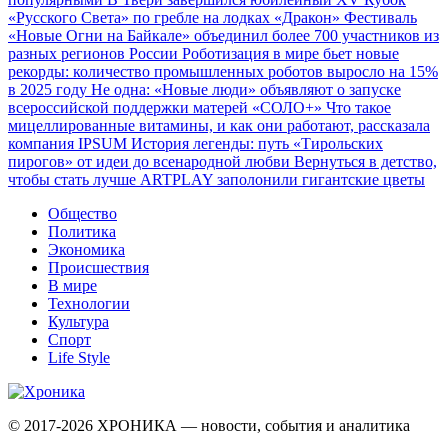
«Русского Света» по гребле на лодках «Дракон»
Фестиваль
«Новые Огни на Байкале» объединил более 700 участников из
разных регионов России
Роботизация в мире бьет новые
рекорды: количество промышленных роботов выросло на 15%
в 2025 году
Не одна: «Новые люди» объявляют о запуске
всероссийской поддержки матерей «СОЛО+»
Что такое
мицеллированные витамины, и как они работают, рассказала
компания IPSUM
История легенды: путь «Тирольских
пирогов» от идеи до всенародной любви
Вернуться в детство,
чтобы стать лучше
ARTPLAY заполонили гигантские цветы
Общество
Политика
Экономика
Происшествия
В мире
Технологии
Культура
Спорт
Life Style
© 2017-2026
ХРОНИКА — новости, события и аналитика