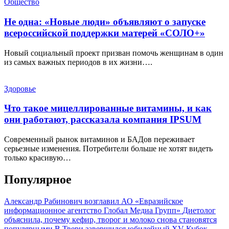
Общество
Не одна: «Новые люди» объявляют о запуске
всероссийской поддержки матерей «СОЛО+»
Новый социальный проект призван помочь женщинам в один
из самых важных периодов в их жизни….
Здоровье
Что такое мицеллированные витамины, и как
они работают, рассказала компания IPSUM
Современный рынок витаминов и БАДов переживает
серьезные изменения. Потребители больше не хотят видеть
только красивую…
Популярное
Александр Рабинович возглавил АО «Евразийское
информационное агентство Глобал Медиа Групп»
Диетолог
объяснила, почему кефир, творог и молоко снова становятся
популярными
В Твери завершился юбилейный XV Кубок