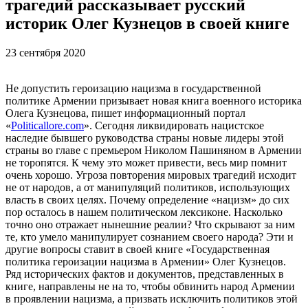
трагедий рассказывает русский
историк Олег Кузнецов в своей книге
23 сентября 2020
Не допустить героизацию нацизма в государственной
политике Армении призывает новая книга военного историка
Олега Кузнецова, пишет информационный портал
«
Politicallore.com
». Сегодня ликвидировать нацистское
наследие бывшего руководства страны новые лидеры этой
страны во главе с премьером Николом Пашиняном в Армении
не торопятся. К чему это может привести, весь мир помнит
очень хорошо. Угроза повторения мировых трагедий исходит
не от народов, а от манипуляций политиков, использующих
власть в своих целях. Почему определение «нацизм» до сих
пор осталось в нашем политическом лексиконе. Насколько
точно оно отражает нынешние реалии? Что скрывают за ним
те, кто умело манипулирует сознанием своего народа? Эти и
другие вопросы ставит в своей книге «Государственная
политика героизации нацизма в Армении» Олег Кузнецов.
Ряд исторических фактов и документов, представленных в
книге, направлены не на то, чтобы обвинить народ Армении
в проявлении нацизма, а призвать исключить политиков этой