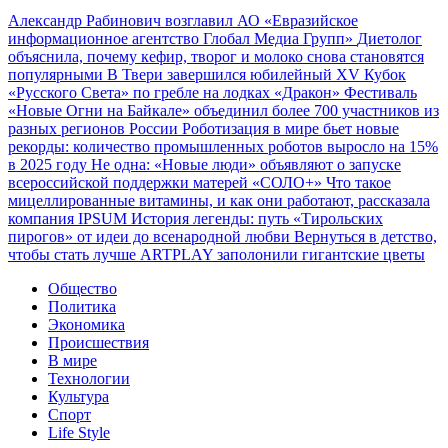
Александр Рабинович возглавил АО «Евразийское
информационное агентство Глобал Медиа Групп»
Диетолог
объяснила, почему кефир, творог и молоко снова становятся
популярными
В Твери завершился юбилейный XV Кубок
«Русского Света» по гребле на лодках «Дракон»
Фестиваль
«Новые Огни на Байкале» объединил более 700 участников из
разных регионов России
Роботизация в мире бьет новые
рекорды: количество промышленных роботов выросло на 15%
в 2025 году
Не одна: «Новые люди» объявляют о запуске
всероссийской поддержки матерей «СОЛО+»
Что такое
мицеллированные витамины, и как они работают, рассказала
компания IPSUM
История легенды: путь «Тирольских
пирогов» от идеи до всенародной любви
Вернуться в детство,
чтобы стать лучше
ARTPLAY заполонили гигантские цветы
Общество
Политика
Экономика
Происшествия
В мире
Технологии
Культура
Спорт
Life Style