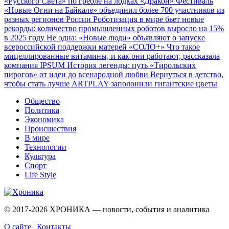
«Русского Света» по гребле на лодках «Дракон»
Фестиваль
«Новые Огни на Байкале» объединил более 700 участников из
разных регионов России
Роботизация в мире бьет новые
рекорды: количество промышленных роботов выросло на 15%
в 2025 году
Не одна: «Новые люди» объявляют о запуске
всероссийской поддержки матерей «СОЛО+»
Что такое
мицеллированные витамины, и как они работают, рассказала
компания IPSUM
История легенды: путь «Тирольских
пирогов» от идеи до всенародной любви
Вернуться в детство,
чтобы стать лучше
ARTPLAY заполонили гигантские цветы
Общество
Политика
Экономика
Происшествия
В мире
Технологии
Культура
Спорт
Life Style
© 2017-2026
ХРОНИКА — новости, события и аналитика
О сайте
|
Контакты