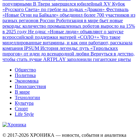
популярными
В Твери завершился юбилейный XV Кубок
«Русского Света» по гребле на лодках «Дракон»
Фестиваль
«Новые Огни на Байкале» объединил более 700 участников из
разных регионов России
Роботизация в мире бьет новые
рекорды: количество промышленных роботов выросло на 15%
в 2025 году
Не одна: «Новые люди» объявляют о запуске
всероссийской поддержки матерей «СОЛО+»
Что такое
мицеллированные витамины, и как они работают, рассказала
компания IPSUM
История легенды: путь «Тирольских
пирогов» от идеи до всенародной любви
Вернуться в детство,
чтобы стать лучше
ARTPLAY заполонили гигантские цветы
Общество
Политика
Экономика
Происшествия
В мире
Технологии
Культура
Спорт
Life Style
© 2017-2026
ХРОНИКА — новости, события и аналитика