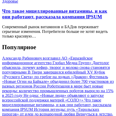
Здоровье
Что такое мицеллированные витамины, и как
они работают, рассказала компания IPSUM
Современный рынок витаминов и БАДов переживает
серьезные изменения. Потребители больше не хотят видеть
только красивую…
Популярное
Александр Рабинович возглавил АО «Евразийское
информационное агентство Глобал Медиа Групп»
Диетолог
объяснила, почему кефир, творог и молоко снова становятся
популярными
В Твери завершился юбилейный XV Кубок
«Русского Света» по гребле на лодках «Дракон»
Фестиваль
«Новые Огни на Байкале» объединил более 700 участников из
разных регионов России
Роботизация в мире бьет новые
рекорды: количество промышленных роботов выросло на 15%
в 2025 году
Не одна: «Новые люди» объявляют о запуске
всероссийской поддержки матерей «СОЛО+»
Что такое
мицеллированные витамины, и как они работают, рассказала
компания IPSUM
История легенды: путь «Тирольских
пирогов» от идеи до всенародной любви
Вернуться в детство,