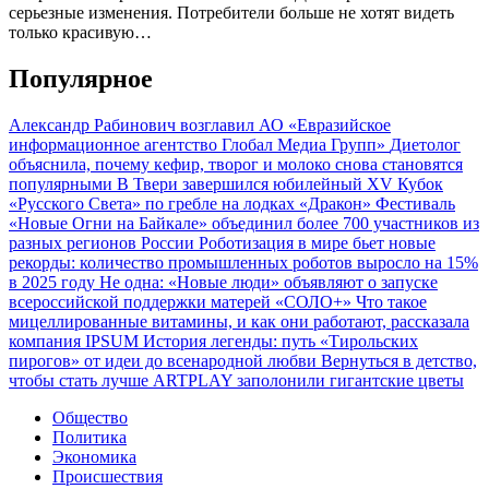
серьезные изменения. Потребители больше не хотят видеть
только красивую…
Популярное
Александр Рабинович возглавил АО «Евразийское
информационное агентство Глобал Медиа Групп»
Диетолог
объяснила, почему кефир, творог и молоко снова становятся
популярными
В Твери завершился юбилейный XV Кубок
«Русского Света» по гребле на лодках «Дракон»
Фестиваль
«Новые Огни на Байкале» объединил более 700 участников из
разных регионов России
Роботизация в мире бьет новые
рекорды: количество промышленных роботов выросло на 15%
в 2025 году
Не одна: «Новые люди» объявляют о запуске
всероссийской поддержки матерей «СОЛО+»
Что такое
мицеллированные витамины, и как они работают, рассказала
компания IPSUM
История легенды: путь «Тирольских
пирогов» от идеи до всенародной любви
Вернуться в детство,
чтобы стать лучше
ARTPLAY заполонили гигантские цветы
Общество
Политика
Экономика
Происшествия