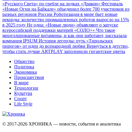
«Русского Света» по гребле на лодках «Дракон»
Фестиваль
«Новые Огни на Байкале» объединил более 700 участников из
разных регионов России
Роботизация в мире бьет новые
рекорды: количество промышленных роботов выросло на 15%
в 2025 году
Не одна: «Новые люди» объявляют о запуске
всероссийской поддержки матерей «СОЛО+»
Что такое
мицеллированные витамины, и как они работают, рассказала
компания IPSUM
История легенды: путь «Тирольских
пирогов» от идеи до всенародной любви
Вернуться в детство,
чтобы стать лучше
ARTPLAY заполонили гигантские цветы
Общество
Политика
Экономика
Происшествия
В мире
Технологии
Культура
Спорт
Life Style
© 2017-2026
ХРОНИКА — новости, события и аналитика