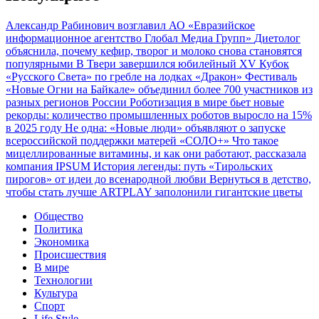
Александр Рабинович возглавил АО «Евразийское
информационное агентство Глобал Медиа Групп»
Диетолог
объяснила, почему кефир, творог и молоко снова становятся
популярными
В Твери завершился юбилейный XV Кубок
«Русского Света» по гребле на лодках «Дракон»
Фестиваль
«Новые Огни на Байкале» объединил более 700 участников из
разных регионов России
Роботизация в мире бьет новые
рекорды: количество промышленных роботов выросло на 15%
в 2025 году
Не одна: «Новые люди» объявляют о запуске
всероссийской поддержки матерей «СОЛО+»
Что такое
мицеллированные витамины, и как они работают, рассказала
компания IPSUM
История легенды: путь «Тирольских
пирогов» от идеи до всенародной любви
Вернуться в детство,
чтобы стать лучше
ARTPLAY заполонили гигантские цветы
Общество
Политика
Экономика
Происшествия
В мире
Технологии
Культура
Спорт
Life Style