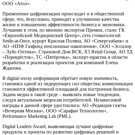
ООО «Атол».
Применение цифровизации происходит и в общественной
сфере, что, безусловно, приводит к улучшению качества
жизни и повышению эффективности бизнеса и экономики.
Лучшими в этом, по мнению экспертов Премии, стали: ГК
«Европейский Медицинский Центр», сеть стоматологий
Smile-at-Once, курорт Красная Поляна, АО «Севергазбанк» и
АО «НПФ Газфонд пенсионные накопления», ООО «Эссилор
– Луйс-Оптика», Страховой Дом ВСК, X5 Retail Group, АО ТД
«Перекрёсток», ТС «Пятёрочка», эксперт-практик в области
разработки и реализации проектов для компаний Елена
Жданова.
В digital-эпоху информация обретает новую значимость,
становясь одной из лидирующих сил общества; коммуникация
становится эффективной площадкой для построения бизнеса.
Задача медиа в такой среде – выявлять новые тенденции,
следуя актуальным запросам потребителей. Независимой
награды в данной сфере удостоились: АО «Редакция газеты
«Вечерняя Москва», OOO «Сарафан Технологии»,
Performance Marketing Lab (PML).
Digital Leaders Award, выявляющая лучшие цифровые
продукты и проекты по развитию цифровых решений и