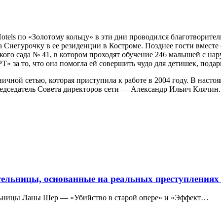
otels по «Золотому кольцу» в эти дни проводился благотворит
 Снегурочку в ее резиденции в Костроме. Позднее гости вместе
ого сада № 41, в котором проходят обучение 246 малышей с нару
 за то, что она помогла ей совершить чудо для детишек, подари
ной сетью, которая приступила к работе в 2004 году. В настоящ
редседатель Совета директоров сети — Александр Ильич Клячин.
тельницы, основанные на реальных преступлениях
льницы Ланы Шер — «Убийство в старой опере» и «Эффект…