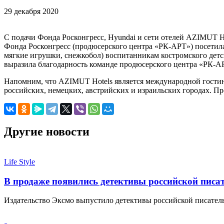
29 декабря 2020
С подачи Фонда Росконгресс, Hyundai и сети отелей AZIMUT H
Фонда Росконгресс (продюсерского центра «РК-АРТ») посетила
мягкие игрушки, снежкобол) воспитанникам костромского детск
выразила благодарность команде продюсерского центра «РК-АРТ»
Напомним, что AZIMUT Hotels является международной гостинич
российских, немецких, австрийских и израильских городах. П
Другие новости
Life Style
В продаже появились детективы российской писа
Издательство Эксмо выпустило детективы российской писате