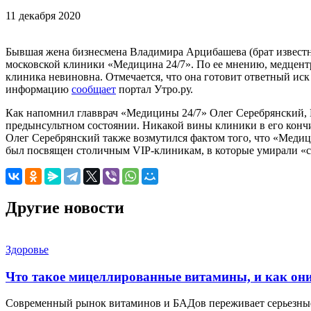
11 декабря 2020
Бывшая жена бизнесмена Владимира Арцибашева (брат известно
московской клиники «Медицина 24/7». По ее мнению, медцентр 
клиника невиновна. Отмечается, что она готовит ответный иск 
информацию
сообщает
портал Утро.ру.
Как напомнил главврач «Медицины 24/7» Олег Серебрянский,
предынсультном состоянии. Никакой вины клиники в его кончи
Олег Серебрянский также возмутился фактом того, что «Медиц
был посвящен столичным VIP-клиникам, в которые умирали «
Другие новости
Здоровье
Что такое мицеллированные витамины, и как он
Современный рынок витаминов и БАДов переживает серьезные