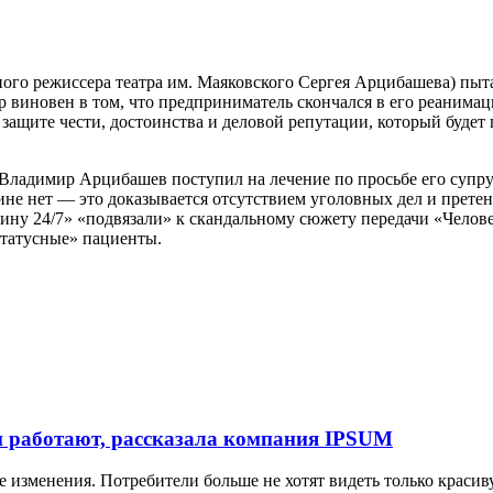
го режиссера театра им. Маяковского Сергея Арцибашева) пытае
виновен в том, что предприниматель скончался в его реанимаци
защите чести, достоинства и деловой репутации, который будет 
 Владимир Арцибашев поступил на лечение по просьбе его супр
не нет — это доказывается отсутствием уголовных дел и прете
ину 24/7» «подвязали» к скандальному сюжету передачи «Челове
статусные» пациенты.
и работают, рассказала компания IPSUM
 изменения. Потребители больше не хотят видеть только крас