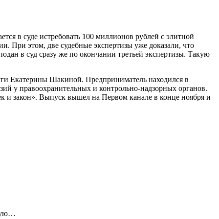
тся в суде истребовать 100 миллионов рублей с элитной
и. При этом, две судебные экспертизы уже доказали, что
подан в суд сразу же по окончании третьей экспертизы. Такую
уги Екатерины Шакиной. Предприниматель находился в
нзий у правоохранительных и контрольно-надзорных органов.
к и закон». Выпуск вышел на Первом канале в конце ноября и
ивую…