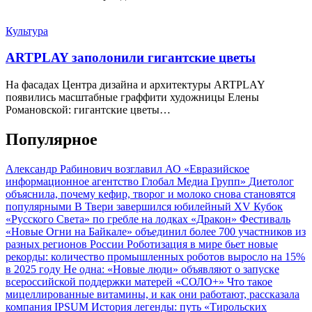
Культура
ARTPLAY заполонили гигантские цветы
На фасадах Центра дизайна и архитектуры ARTPLAY
появились масштабные граффити художницы Елены
Романовской: гигантские цветы…
Популярное
Александр Рабинович возглавил АО «Евразийское
информационное агентство Глобал Медиа Групп»
Диетолог
объяснила, почему кефир, творог и молоко снова становятся
популярными
В Твери завершился юбилейный XV Кубок
«Русского Света» по гребле на лодках «Дракон»
Фестиваль
«Новые Огни на Байкале» объединил более 700 участников из
разных регионов России
Роботизация в мире бьет новые
рекорды: количество промышленных роботов выросло на 15%
в 2025 году
Не одна: «Новые люди» объявляют о запуске
всероссийской поддержки матерей «СОЛО+»
Что такое
мицеллированные витамины, и как они работают, рассказала
компания IPSUM
История легенды: путь «Тирольских