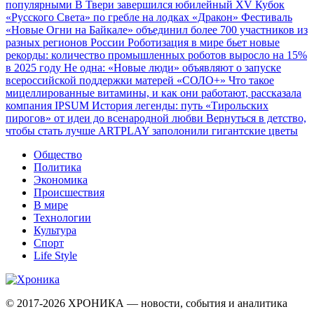
популярными
В Твери завершился юбилейный XV Кубок
«Русского Света» по гребле на лодках «Дракон»
Фестиваль
«Новые Огни на Байкале» объединил более 700 участников из
разных регионов России
Роботизация в мире бьет новые
рекорды: количество промышленных роботов выросло на 15%
в 2025 году
Не одна: «Новые люди» объявляют о запуске
всероссийской поддержки матерей «СОЛО+»
Что такое
мицеллированные витамины, и как они работают, рассказала
компания IPSUM
История легенды: путь «Тирольских
пирогов» от идеи до всенародной любви
Вернуться в детство,
чтобы стать лучше
ARTPLAY заполонили гигантские цветы
Общество
Политика
Экономика
Происшествия
В мире
Технологии
Культура
Спорт
Life Style
© 2017-2026
ХРОНИКА — новости, события и аналитика