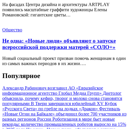
На фасадах Центра дизайна и архитектуры ARTPLAY
появились масштабные граффити художницы Елены
Романовской: гигантские цветы…
Общество
Не одна: «Новые люди» объявляют о запуске
всероссийской поддержки матерей «СОЛО+»
Новый социальный проект призван помочь женщинам в один
из самых важных периодов в их жизни….
Популярное
Александр Рабинович возглавил АО «Евразийское
информационное агентство Глобал Медиа Групп»
Диетолог
объяснила, почему кефир, творог и молоко снова становятся
популярными
В Твери завершился юбилейный XV Кубок
«Русского Света» по гребле на лодках «Дракон»
Фестиваль
«Новые Огни на Байкале» объединил более 700 участников из
разных регионов России
Роботизация в мире бьет новые
рекорды: количество промышленных роботов выросло на 15%