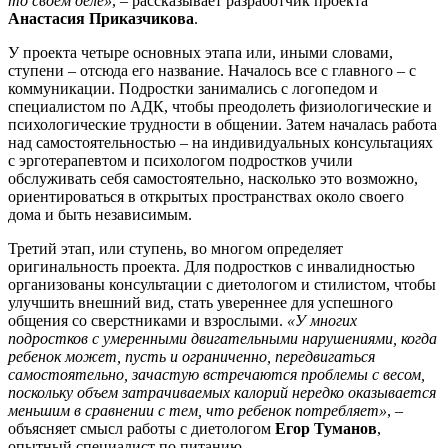
то своем деле»
, – рассказывает разработчик проекта
Анастасия Приказчикова
.
У проекта четыре основных этапа или, иными словами,
ступени – отсюда его название. Началось все с главного – с
коммуникации. Подростки занимались с логопедом и
специалистом по АДК, чтобы преодолеть физиологические и
психологические трудности в общении. Затем началась работа
над самостоятельностью – на индивидуальных консультациях
с эрготерапевтом и психологом подростков учили
обслуживать себя самостоятельно, насколько это возможно,
ориентироваться в открытых пространствах около своего
дома и быть независимым.
Третий этап, или ступень, во многом определяет
оригинальность проекта. Для подростков с инвалидностью
организованы консультации с диетологом и стилистом, чтобы
улучшить внешний вид, стать увереннее для успешного
общения со сверстниками и взрослыми.
«У многих
подростков с умеренными двигательными нарушениями, когда
ребенок может, пусть и ограниченно, передвигаться
самостоятельно, зачастую встречаются проблемы с весом,
поскольку объем затрачиваемых калорий нередко оказывается
меньшим в сравнении с тем, что ребенок потребляет»
, –
объясняет смысл работы с диетологом
Егор Туманов
,
опытный специалист по питанию.