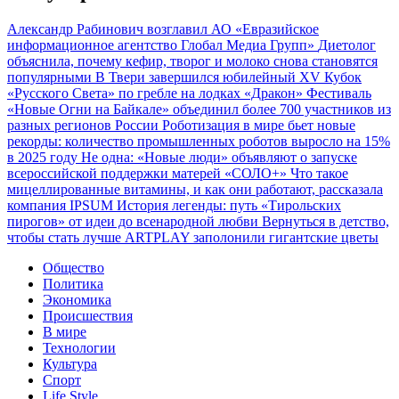
Александр Рабинович возглавил АО «Евразийское
информационное агентство Глобал Медиа Групп»
Диетолог
объяснила, почему кефир, творог и молоко снова становятся
популярными
В Твери завершился юбилейный XV Кубок
«Русского Света» по гребле на лодках «Дракон»
Фестиваль
«Новые Огни на Байкале» объединил более 700 участников из
разных регионов России
Роботизация в мире бьет новые
рекорды: количество промышленных роботов выросло на 15%
в 2025 году
Не одна: «Новые люди» объявляют о запуске
всероссийской поддержки матерей «СОЛО+»
Что такое
мицеллированные витамины, и как они работают, рассказала
компания IPSUM
История легенды: путь «Тирольских
пирогов» от идеи до всенародной любви
Вернуться в детство,
чтобы стать лучше
ARTPLAY заполонили гигантские цветы
Общество
Политика
Экономика
Происшествия
В мире
Технологии
Культура
Спорт
Life Style