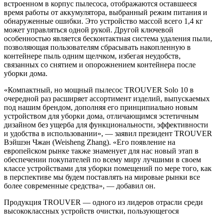
встроенном в корпус пылесоса, отображаются оставшееся
время работы от аккумулятора, выбранный режим питания и
обнаруженные ошибки. Это устройство массой всего 1,4 кг
может управляться одной рукой. Другой ключевой
особенностью является бесконтактная система удаления пыли,
позволяющая пользователям сбрасывать накопленную в
контейнере пыль одним щелчком, избегая неудобств,
связанных со снятием и опорожнением контейнера после
уборки дома.
«Компактный, но мощный пылесос TROUVER Solo 10 в
очередной раз расширяет ассортимент изделий, выпускаемых
под нашим брендом, дополняя его принципиально новым
устройством для уборки дома, отличающимся эстетичным
дизайном без ущерба для функциональности, эффективности
и удобства в использовании», — заявил президент TROUVER
Вэйшэн Чжан (Weisheng Zhang). «Его появление на
европейском рынке также знаменует для нас новый этап в
обеспечении покупателей по всему миру лучшими в своем
классе устройствами для уборки помещений по мере того, как
в перспективе мы будем поставлять на мировые рынки все
более современные средства», — добавил он.
Продукция TROUVER — одного из лидеров отрасли среди
высококлассных устройств очистки, пользующегося