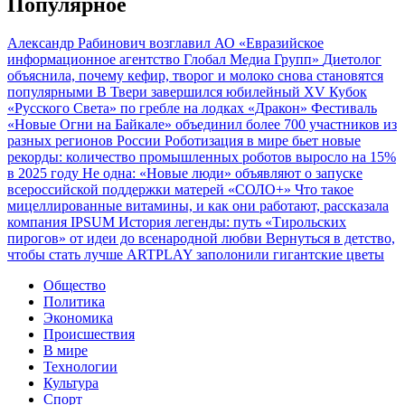
Популярное
Александр Рабинович возглавил АО «Евразийское
информационное агентство Глобал Медиа Групп»
Диетолог
объяснила, почему кефир, творог и молоко снова становятся
популярными
В Твери завершился юбилейный XV Кубок
«Русского Света» по гребле на лодках «Дракон»
Фестиваль
«Новые Огни на Байкале» объединил более 700 участников из
разных регионов России
Роботизация в мире бьет новые
рекорды: количество промышленных роботов выросло на 15%
в 2025 году
Не одна: «Новые люди» объявляют о запуске
всероссийской поддержки матерей «СОЛО+»
Что такое
мицеллированные витамины, и как они работают, рассказала
компания IPSUM
История легенды: путь «Тирольских
пирогов» от идеи до всенародной любви
Вернуться в детство,
чтобы стать лучше
ARTPLAY заполонили гигантские цветы
Общество
Политика
Экономика
Происшествия
В мире
Технологии
Культура
Спорт