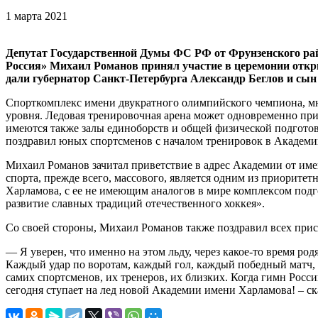
1 марта 2021
Депутат Государственной Думы ФС РФ от Фрунзенского рай
Россия» Михаил Романов принял участие в церемонии откр
дали губернатор Санкт-Петербурга Александр Беглов и сын
Спорткомплекс имени двукратного олимпийского чемпиона, м
уровня. Ледовая тренировочная арена может одновременно пр
имеются также залы единоборств и общей физической подгото
поздравил юных спортсменов с началом тренировок в Академии
Михаил Романов зачитал приветствие в адрес Академии от име
спорта, прежде всего, массового, является одним из приорит
Харламова, с ее не имеющим аналогов в мире комплексом подг
развитие славных традиций отечественного хоккея».
Со своей стороны, Михаил Романов также поздравил всех при
— Я уверен, что именно на этом льду, через какое-то время р
Каждый удар по воротам, каждый гол, каждый победный матч, 
самих спортсменов, их тренеров, их близких. Когда гимн Росси
сегодня ступает на лед новой Академии имени Харламова! – с