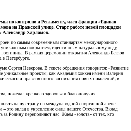
умы по контролю и Регламенту, член фракции «Единая
мова на Пражской улице. Старт работе новой площадки
»
Александр Харламов.
троен по самым современным стандартам международного
с уникальным покрытием, идентичным натуральному льду,
 гостиница. В рамках церемонии открытия Александр Беглов
а в Петербурге.
ме Сергея Неверова. В тексте обращения говорится: «Развитие
кие уникальные проекты, как Академия хоккея имени Валерия
зического и нравственного воспитания новых поколений, в
ва, пожелал крепкого здоровья и благополучия.
славлять нашу страну на международной спортивной арене.
 – это вклад в укрепление силы нашего Отечества. Вклад
ь за Родину переполняют нас. Ждем «золота» от тех, кто