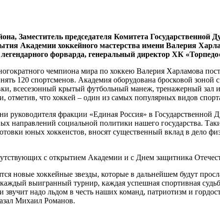
она, Заместитель председателя Комитета Государственной Д
ытия Академии хоккейного мастерства имени Валерия Харла
 легендарного форварда, генеральный директор ХК «Торпедо
ногократного чемпиона мира по хоккею Валерия Харламова пос
инять 120 спортсменов. Академия оборудована бросковой зоной 
вки, всесезонный крытый футбольный манеж, тренажерный зал и
, отметив, что хоккей – один из самых популярных видов спорт
ни руководителя фракции «Единая Россия» в Государственной Ду
етных направлений социальной политики нашего государства. Та
отовки юных хоккеистов, вносят существенный вклад в дело фи
сутствующих с открытием Академии и с Днем защитника Отечест
одятся новые хоккейные звезды, которые в дальнейшем будут про
каждый выигранный турнир, каждая успешная спортивная судьба
и звучит надо льдом в честь наших команд, патриотизм и гордост
казал Михаил Романов.