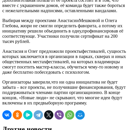
Дополнительная польза от её проекта состоит и в том, что
вместе с украшением домов, её команда будет также бороться
с нежелательными надписями, оставленными вандалами.
Выбирая между проектами АнастасииМешковой и Олега
Глебова, жюри не смогли определить фаворита, а потому их
инициативу решили объединить в одну,профинансировав её
соответствующе. Участники получили сертификат на 200
тысяч рублей.
Анастасия и Олег предложили проектыфестивалей, сущность
которых заключается в организации в парках, скверах и иных
общественных местахфестивалей, на которых владимирцы
смогут посетить мастер-классы, обучиться чему-то новому и
даже бесплатно побеседовать с психологом.
Организаторы заверили,что ни одна инициатива не будет
забыта – все проекты, не получившие финансирования, будут
поддерживаться членами партии организационно. В конце
концов, «Новые люди» не скрывают, что многие идеи будут
включены в их предвыборную программу.
Другие новости