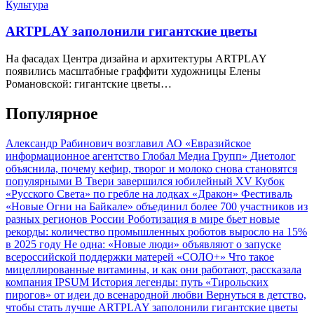
Культура
ARTPLAY заполонили гигантские цветы
На фасадах Центра дизайна и архитектуры ARTPLAY
появились масштабные граффити художницы Елены
Романовской: гигантские цветы…
Популярное
Александр Рабинович возглавил АО «Евразийское
информационное агентство Глобал Медиа Групп»
Диетолог
объяснила, почему кефир, творог и молоко снова становятся
популярными
В Твери завершился юбилейный XV Кубок
«Русского Света» по гребле на лодках «Дракон»
Фестиваль
«Новые Огни на Байкале» объединил более 700 участников из
разных регионов России
Роботизация в мире бьет новые
рекорды: количество промышленных роботов выросло на 15%
в 2025 году
Не одна: «Новые люди» объявляют о запуске
всероссийской поддержки матерей «СОЛО+»
Что такое
мицеллированные витамины, и как они работают, рассказала
компания IPSUM
История легенды: путь «Тирольских
пирогов» от идеи до всенародной любви
Вернуться в детство,
чтобы стать лучше
ARTPLAY заполонили гигантские цветы