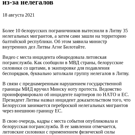
из-за нелегалов
18 августа 2021
Более 10 белорусских пограничников вытеснили в Литву 35
нелегальных мигрантов, а затем сами зашли на территорию
балтийской республики. Об этом заявила министр
внутренних дел Литвы Агне Билотайте.
Видео с места инцидента обнародовала литовская
погранслужба. Как сообщили в МВД страны, белорусские
силовики со щитами, в экипировке для подавления
беспорядков, буквально затолкали группу нелегалов в Литву.
В связи с преднамеренным нарушением государственной
границы МИД вручил Минску ноту протеста. Ведомство
проинформировало об инциденте партнеров по НАТО и ЕС.
Президент Литвы назвал инцидент доказательством того, что
Белоруссия занимается переброской нелегальных мигрантов
через внешнюю границу ЕС.
В свою очередь, кадры с места события опубликовала и
белорусская погранслужба. В ее заявлении отмечается,
литовские силовики с применением физической силы