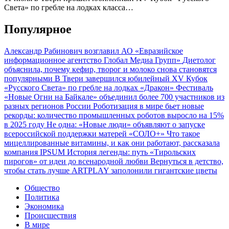
Света» по гребле на лодках класса…
Популярное
Александр Рабинович возглавил АО «Евразийское
информационное агентство Глобал Медиа Групп»
Диетолог
объяснила, почему кефир, творог и молоко снова становятся
популярными
В Твери завершился юбилейный XV Кубок
«Русского Света» по гребле на лодках «Дракон»
Фестиваль
«Новые Огни на Байкале» объединил более 700 участников из
разных регионов России
Роботизация в мире бьет новые
рекорды: количество промышленных роботов выросло на 15%
в 2025 году
Не одна: «Новые люди» объявляют о запуске
всероссийской поддержки матерей «СОЛО+»
Что такое
мицеллированные витамины, и как они работают, рассказала
компания IPSUM
История легенды: путь «Тирольских
пирогов» от идеи до всенародной любви
Вернуться в детство,
чтобы стать лучше
ARTPLAY заполонили гигантские цветы
Общество
Политика
Экономика
Происшествия
В мире