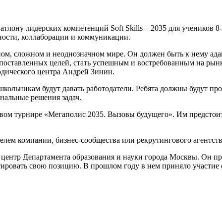
тлону лидерских компетенций Soft Skills – 2035 для учеников 8
ности, коллаборации и коммуникации.
ом, сложном и неоднозначном мире. Он должен быть к нему ада
поставленных целей, стать успешным и востребованным на рынке
одического центра Андрей Зинин.
 школьникам будут давать работодатели. Ребята должны будут п
инальные решения задач.
овом турнире «Мегаполис 2035. Вызовы будущего». Им предстоит
елем компании, бизнес-сообщества или рекрутингового агентств
й центр Департамента образования и науки города Москвы. Он п
тировать свою позицию. В прошлом году в нем приняло участие