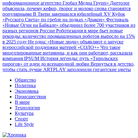
информационное агентство Глобал Медиа Групп»
Диетолог
объяснила, почему кефир, творог и молоко снова становятся
популярными
В Твери завершился юбилейный XV Кубок
«Русского Света» по гребле на лодках «Дракон»
Фестиваль
«Новые Огни на Байкале» объединил более 700 участников из
разных регионов России
Роботизация в мире бьет новые
рекорды: количество промышленных роботов выросло на 15%
в 2025 году
Не одна: «Новые люди» объявляют о запуске
всероссийской поддержки матерей «СОЛО+»
Что такое
мицеллированные витамины, и как они работают, рассказала
компания IPSUM
История легенды: путь «Тирольских
пирогов» от идеи до всенародной любви
Вернуться в детство,
чтобы стать лучше
ARTPLAY заполонили гигантские цветы
Общество
Политика
Экономика
Происшествия
В мире
Технологии
Культура
Спорт
Life Style