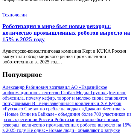
Технологии
Роботизация в мире бьет новые рекорды:
количество промышленных роботов выросло на
15% в 2025 году
Аудиторско-консалтинговая компания Kept и KUKA Россия
выпустили обзор мирового рынка промышленной
робототехники за 2025 год…
Популярное
Александр Рабинович возглавил АО «Евразийское
информационное агентство Глобал Медиа Групп»
Диетолог
объяснила, почему кефир, творог и молоко снова становятся
популярными
В Твери завершился юбилейный XV Кубок
«Русского Света» по гребле на лодках «Дракон»
Фестиваль
«Новые Огни на Байкале» объединил более 700 участников из
разных регионов России
Роботизация в мире бьет новые
рекорды: количество промышленных роботов выросло на 15%
в 2025 году
Не одна: «Новые люди» объявляют о запуске