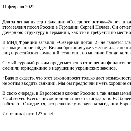
11 февраля 2022
Для затягивания сертификации «Северного потока–2» нет ника
этом заявил посол России в Германии Сергей Нечаев. Он отмет
дочернюю структуру в Германии, как это и требуется по местно
В МИД Франции заявили, «Северный поток–2» не является глав
эскалация произойдет. Великобритания уже ужесточила санкц
лиц и российских компаний, если они, по мнению Лондона, та
Самый суровый режим предусмотрен в отношении финансового, 
сменили юрисдикцию в нарушение украинских законов.
«Важно сказать, что этот законопроект только дает возможност
не хотим вводить санкции. Мы бы предпочли иметь хорошие от
В свою очередь, в Евросоюзе включат Россию в так называемы
EUobserver. Всего список пополнят десять государств. ЕС бол
работают. Ожидается, что решение утвердят на заседании Еврос
Источник фото: 123ru.net