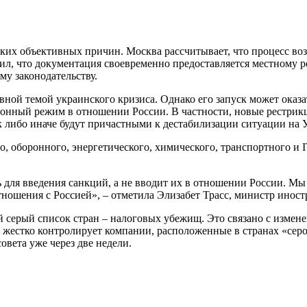
ких объективных причин. Москва рассчитывает, что процесс воз
ил, что документация своевременно предоставляется местному р
му законодательству.
ной темой украинского кризиса. Однако его запуск может оказа
ионный режим в отношении России. В частности, новые рестрик
к либо иначе будут причастными к дестабилизации ситуации на 
оборонного, энергетического, химического, транспортного и IT
ь для введения санкций, а не вводит их в отношении России. Мы 
ношения с Россией», – отметила Элизабет Трасс, министр инос
й серый список стран – налоговых убежищ. Это связано с измен
ее жестко контролирует компании, расположенные в странах «сер
овета уже через две недели.