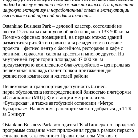
подход к обслуживанию недвижимости класса А и применить
широкую экспертизу и наработанный опыт в эксплуатации
высококлассной офисной недвижимости»
.
Ostankino Business Park – деловой кластер, состоящий из
шести 12-этажных корпусов общей площадью 133 500 кв. м.
Помимо офисных помещений, на первых этажах зданий
разместится ритейл и сервисы для резидентов: в составе
проекта – фитнес-центр с бассейном, рестораны и кафе с
летними террасами, салоны красоты и многое другое. На
внутренней территории площадью 37 000 кв. м
предусмотрено комплексное благоустройство – центральная
пешеходная площадь станет точкой притяжения для
резидентов комплекса и жителей района.
Пешеходная и транспортная доступность бизнес-
парка обусловлена непосредственной близостью платформы
«Останкино» (МЦД-3) и станции метрополитена
«Бутырская», а также автобусной остановки «Метро
Бутырская». На личном транспорте можно добраться до ТТК
за 5 минут.
Ostankino Business Park возводится ГК «Пионер» по городской
программе создания мест приложения труда в рамках первого
соглашения, заключенного Правительством Москвы с