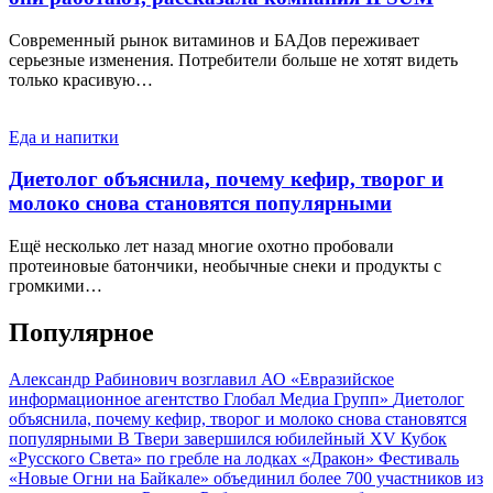
Современный рынок витаминов и БАДов переживает
серьезные изменения. Потребители больше не хотят видеть
только красивую…
Еда и напитки
Диетолог объяснила, почему кефир, творог и
молоко снова становятся популярными
Ещё несколько лет назад многие охотно пробовали
протеиновые батончики, необычные снеки и продукты с
громкими…
Популярное
Александр Рабинович возглавил АО «Евразийское
информационное агентство Глобал Медиа Групп»
Диетолог
объяснила, почему кефир, творог и молоко снова становятся
популярными
В Твери завершился юбилейный XV Кубок
«Русского Света» по гребле на лодках «Дракон»
Фестиваль
«Новые Огни на Байкале» объединил более 700 участников из