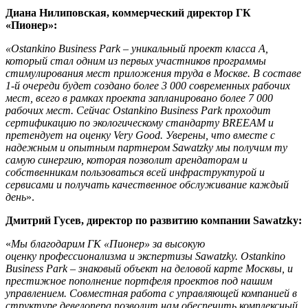
Диана Нилиповская, коммерческий директор ГК
«Пионер»:
«Ostankino Business Park – уникальный проект класса А,
который стал одним из первых участников программы
стимулирования мест приложения труда в Москве. В составе
1-й очереди будет создано более 3 000 современных рабочих
мест, всего в рамках проекта запланировано более 7 000
рабочих мест. Сейчас Ostankino Business Park проходит
сертификацию по экологическому стандарту BREEAM и
претендует на оценку Very Good. Уверены, что вместе с
надежным и опытным партнером Sawatzky мы получим ту
самую синергию, которая позволит арендаторам и
собственникам пользоваться всей инфраструктурой и
сервисами и получать качественное обслуживание каждый
день
».
Дмитрий Гусев, директор по развитию компании Sawatzky:
«
Мы благодарим ГК «Пионер» за высокую
оценку профессионализма и экспертизы Sawatzky. Ostankino
Business Park – знаковый объект на деловой карте Москвы, и
престижное пополнение портфеля проектов под нашим
управлением. Совместная работа с управляющей компанией в
структуре девелопера позволит нам обеспечить комплексный