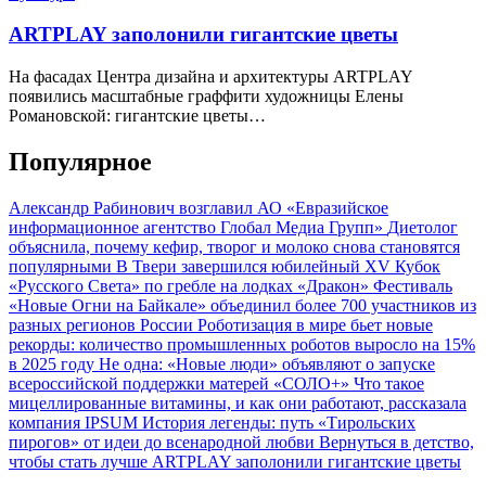
ARTPLAY заполонили гигантские цветы
На фасадах Центра дизайна и архитектуры ARTPLAY
появились масштабные граффити художницы Елены
Романовской: гигантские цветы…
Популярное
Александр Рабинович возглавил АО «Евразийское
информационное агентство Глобал Медиа Групп»
Диетолог
объяснила, почему кефир, творог и молоко снова становятся
популярными
В Твери завершился юбилейный XV Кубок
«Русского Света» по гребле на лодках «Дракон»
Фестиваль
«Новые Огни на Байкале» объединил более 700 участников из
разных регионов России
Роботизация в мире бьет новые
рекорды: количество промышленных роботов выросло на 15%
в 2025 году
Не одна: «Новые люди» объявляют о запуске
всероссийской поддержки матерей «СОЛО+»
Что такое
мицеллированные витамины, и как они работают, рассказала
компания IPSUM
История легенды: путь «Тирольских
пирогов» от идеи до всенародной любви
Вернуться в детство,
чтобы стать лучше
ARTPLAY заполонили гигантские цветы