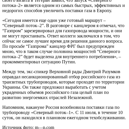
своего визита в Тегеран заявил, что запуск «Северного
потока–2» является одним из самых быстрых, эффективных и
недорогих способов увеличить поставки газа в Европу.
«Сегодня имеется еще один уже готовый маршрут –
“Северный поток–2”. В разговоре с канцлером я отмечал, что
“Газпром” зарезервировал для газопровода мощности, и они
не могут простаивать. Ответ коллеги заключался в том, что
сейчас не самое лучшее время для решения данного вопроса.
По просьбе “Газпрома” канцлер ФРГ был предупрежден
мною, что в таком случае половина мощностей “Северного
потока–2” будет выделена для внутреннего потребления», –
прокомментировал ситуацию Путин.
Между тем, экс-спикер Верховной рады Дмитрий Разумков
оправдал несанкционированный отбор российского газа из
транзитных трубопроводов, которые проходят по территории
Украины. Он также предложил выработать с учетом
украденных объемов российского газа целый план по
развитию энергоемких отраслей Незалежной.
Напомним, накануне Россия возобновила поставки газа по
трубопроводу «Северный поток–1». С 11 июля, в течение 10
суток, он находился в плановом ежегодном техобслуживании.
Источник фото: m—p.com