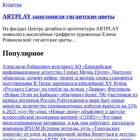
Культура
ARTPLAY заполонили гигантские цветы
На фасадах Центра дизайна и архитектуры ARTPLAY
появились масштабные граффити художницы Елены
Романовской: гигантские цветы…
Популярное
Александр Рабинович возглавил АО «Евразийское
информационное агентство Глобал Медиа Групп»
Диетолог
объяснила, почему кефир, творог и молоко снова становятся
популярными
В Твери завершился юбилейный XV Кубок
«Русского Света» по гребле на лодках «Дракон»
Фестиваль
«Новые Огни на Байкале» объединил более 700 участников из
разных регионов России
Роботизация в мире бьет новые
рекорды: количество промышленных роботов выросло на 15%
в 2025 году
Не одна: «Новые люди» объявляют о запуске
всероссийской поддержки матерей «СОЛО+»
Что такое
мицеллированные витамины, и как они работают, рассказала
компания IPSUM
История легенды: путь «Тирольских
пирогов» от идеи до всенародной любви
Вернуться в детство,
чтобы стать лучше
ARTPLAY заполонили гигантские цветы