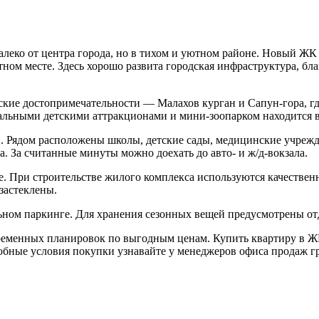
леко от центра города, но в тихом и уютном районе. Новый Ж
ом месте. Здесь хорошо развита городская инфраструктура, бла
ие достопримечательности — Малахов курган и Сапун-гора, где
кальными детскими аттракционами и мини-зоопарком находится 
. Рядом расположены школы, детские сады, медицинские учрежд
. За считанные минуты можно доехать до авто- и ж/д-вокзала.
. При строительстве жилого комплекса используются качествен
застеклены.
льном паркинге. Для хранения сезонных вещей предусмотрены о
временных планировок по выгодным ценам. Купить квартиру в ЖК
обные условия покупки узнавайте у менеджеров офиса продаж г