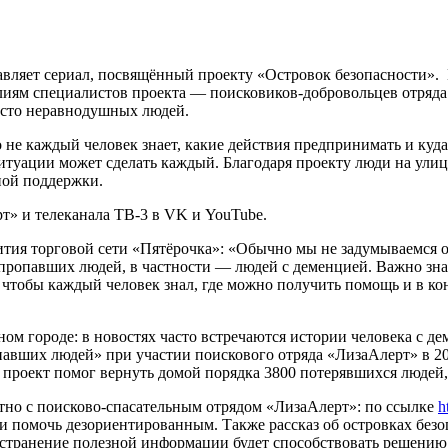
тавляет сериал, посвящённый проекту «Островок безопасности».
илиям специалистов проекта — поисковиков-добровольцев отря
осто неравнодушных людей.
о не каждый человек знает, какие действия предпринимать и ку
ситуации может сделать каждый. Благодаря проекту люди на улица
ной поддержки.
рт» и телеканала ТВ-3 в VK и YouTube.
тия торговой сети «Пятёрочка»: «Обычно мы не задумываемся о
ропавших людей, в частности — людей с деменцией. Важно знать
чтобы каждый человек знал, где можно получить помощь и в ко
ом городе: в новостях часто встречаются истории человека с де
авших людей» при участии поискового отряда «ЛизаАлерт» в 20
проект помог вернуть домой порядка 3800 потерявшихся людей, а
стно с поисково-спасательным отрядом «ЛизаАлерт»: по ссылке
h
 и помочь дезориентированным. Также рассказ об островках без
остранение полезной информации будет способствовать решени