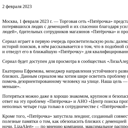
2 февраля 2023
Москва, 1 февраля 2023 г. — Торговая сеть «Пятёрочка» предс
потерявшихся людях с деменцией и их спасении благодаря ус
людей», бдительных сотрудников магазинов «Пятёрочка» и пр
Сериал играет в первую очередь просветительскую роль: далек
историй поисков, в нём рассказывается о том, что в подобной 
и отведут его в ближайшую «Пятёрочку» для квалифицирован
Сериал будет доступен для просмотра в сообществах «ЛизаАле
Екатерина Ефремова, менеджер направления устойчивого разви
близких. Данным сериалом мы хотим шире осветить проблему п
помочь дезориентированному человеку на улице. Наша цель — 
меньше».
Потеряться можно даже в хорошо знакомом, крупном и безопасн
ответ на эту проблему «Пятёрочка» и АНО «Центр поиска проп
неполных четыре года только в сотрудничестве с «Пятёрочкой» 
Кроме того, «Пятёрочка» запустила лендинг, созданный совме
полезные памятки о том, как обезопасить близких с деменцией
ночи. LizaAlert» — по мнению компании, максимальное распр