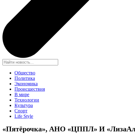
Общество
Политика
Экономика
Происшествия
В мире
Технологии
Культура
Спорт
Life Style
«Пятёрочка», АНО «ЦППЛ» И «ЛизаАле