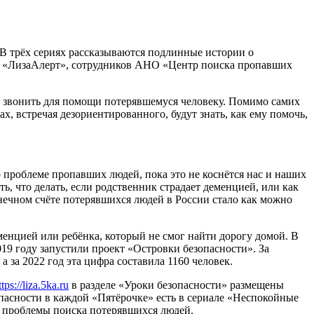
 В трёх сериях рассказываются подлинные истории о
да «ЛизаАлерт», сотрудников АНО «Центр поиска пропавших
да звонить для помощи потерявшемуся человеку. Помимо самих
х, встречая дезориентированного, будут знать, как ему помочь,
 проблеме пропавших людей, пока это не коснётся нас и наших
, что делать, если родственник страдает деменцией, или как
нечном счёте потерявшихся людей в России стало как можно
менцией или ребёнка, который не смог найти дорогу домой. В
19 году запустили проект «Островки безопасности». За
 за 2022 год эта цифра составила 1160 человек.
ttps://liza.5ka.ru
в разделе «Уроки безопасности» размещены
опасности в каждой «Пятёрочке» есть в сериале «Неспокойные
ю проблемы поиска потерявшихся людей.