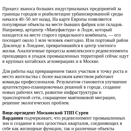
Процесс выноса больших индустриальных предприятий за
границы городов и реабилитации урбанизированной среды
начался 40–50 лет назад. На карте Европы появляются
популярные объекты на месте бывших фабрик или складов.
Например, артцентр «Мануфактура» в Лодзе, который
находится на месте старого прядильного комбината, — его
посещает около 1 млн человек ежегодно. Или портовый район
Доклендс в Лондоне, превратившийся в центр элитного
жилья. Аналогичные процессы комплексного редевелопмента
приходящих в упадок промышленных территорий сейчас идут
в крупных китайских агломерациях и в Москве.
Для работы над превращением таких участков в точку роста и
место жительства с более высоким качеством работают
команды профессионалов. Результатом становится улучшение
архитектурно-планировочных решений в городе, создание
новых рабочих мест, развитие инфраструктуры и
транспортной сети, сокращение маятниковой миграции,
решение экологических проблем.
Вице-президент Московской ТПП Сурен
Варданян
подчеркивает, что редевелопмент промышленных
зон и создание в них целостных кварталов, соединяющих в
себе как жилищные функции, так и различные объекты