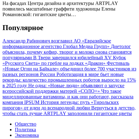
На фасадах Центра дизайна и архитектуры ARTPLAY
появились масштабные граффити художницы Елены
Романовской: гигантские цветы…
Популярное
Александр Рабинович возглавил АО «Евразийское
информационное агентство Глобал Медиа Групп»
Диетолог
объяснила, почему кефир, творог и молоко снова становятся
популярными
В Твери завершился юбилейный XV Кубок
«Русского Света» по гребле на лодках «Дракон»
Фестиваль
«Новые Огни на Байкале» объединил более 700 участников из
разных регионов России
Роботизация в мире бьет новые
рекорды: количество промышленных роботов выросло на 15%
в 2025 году
Не одна: «Новые люди» объявляют о запуске
всероссийской поддержки матерей «СОЛО+»
Что такое
мицеллированные витамины, и как они работают, рассказала
компания IPSUM
История легенды: путь «Тирольских
пирогов» от идеи до всенародной любви
Вернуться в детство,
чтобы стать лучше
ARTPLAY заполонили гигантские цветы
Общество
Политика
Экономика