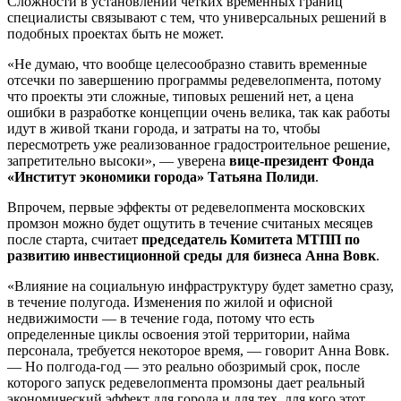
Сложности в установлении четких временных границ
специалисты связывают с тем, что универсальных решений в
подобных проектах быть не может.
«Не думаю, что вообще целесообразно ставить временные
отсечки по завершению программы редевелопмента, потому
что проекты эти сложные, типовых решений нет, а цена
ошибки в разработке концепции очень велика, так как работы
идут в живой ткани города, и затраты на то, чтобы
пересмотреть уже реализованное градостроительное решение,
запретительно высоки», — уверена
вице-президент Фонда
«Институт экономики города» Татьяна Полиди
.
Впрочем, первые эффекты от редевелопмента московских
промзон можно будет ощутить в течение считаных месяцев
после старта, считает
председатель Комитета МТПП по
развитию инвестиционной среды для бизнеса Анна Вовк
.
«Влияние на социальную инфраструктуру будет заметно сразу,
в течение полугода. Изменения по жилой и офисной
недвижимости — в течение года, потому что есть
определенные циклы освоения этой территории, найма
персонала, требуется некоторое время, — говорит Анна Вовк.
— Но полгода-год — это реально обозримый срок, после
которого запуск редевелопмента промзоны дает реальный
экономический эффект для города и для тех, для кого этот