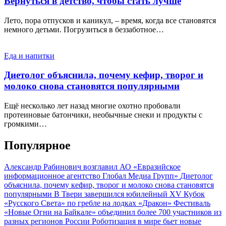
Вернуться в детство, чтобы стать лучше
Лето, пора отпусков и каникул, – время, когда все становятся
немного детьми. Погрузиться в беззаботное…
Еда и напитки
Диетолог объяснила, почему кефир, творог и
молоко снова становятся популярными
Ещё несколько лет назад многие охотно пробовали
протеиновые батончики, необычные снеки и продукты с
громкими…
Популярное
Александр Рабинович возглавил АО «Евразийское
информационное агентство Глобал Медиа Групп»
Диетолог
объяснила, почему кефир, творог и молоко снова становятся
популярными
В Твери завершился юбилейный XV Кубок
«Русского Света» по гребле на лодках «Дракон»
Фестиваль
«Новые Огни на Байкале» объединил более 700 участников из
разных регионов России
Роботизация в мире бьет новые