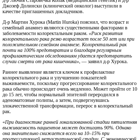
д-р Лючия Старовечка Копак (медицинский генетик) и д-р
Джозеф Долински (клинический онколог) выступили в
качестве приглашенных докладчиков.
Д-р Мартин Хурока (Martin Huroka) пояснил, что возраст и
семейный анамнез являются существенными факторами в
заболеваемости колоректальным раком.
«Риск развития
колоректального рака резко возрастает после 50 лет или при
положительном семейном анамнезе. Колоректальный рак
почти на 100% предотвратим и благодаря регулярным
профилактическим обследованиям удается предотвратить
случаи смерти от рака кишечника»
, — заявил д-р Хурока.
Раннее выявление является ключом к профилактике
колоректального рака и улучшению показателей
выживаемости, поскольку прогрессирование колоректального
рака обычно происходит очень медленно. Может пройти от 10
до 15 лет, чтобы нормальный эпителий переродился в
аденоматозные полипы, а затем, подвергнувшись
злокачественной трансформации, перерос в колоректальный
рак.
«
При диагностике ранней локализованной стадии пятилетняя
выживаемость пациентов может достигать 90%. Однако
она значительно снижается всего на 10–15% при
прогрессирующей метастатической стадии. С экономической