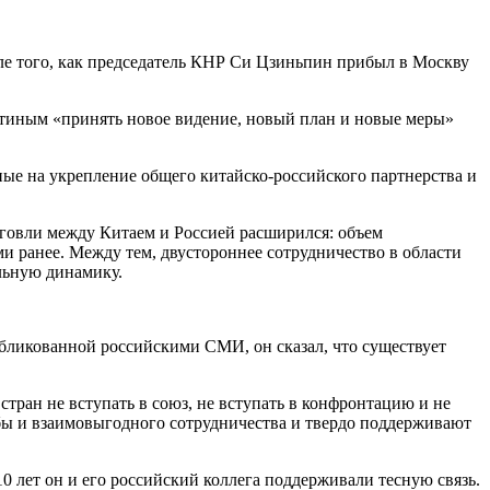
сле того, как председатель КНР Си Цзиньпин прибыл в Москву
 Путиным «принять новое видение, новый план и новые меры»
ые на укрепление общего китайско-российского партнерства и
рговли между Китаем и Россией расширился: объем
и ранее. Между тем, двустороннее сотрудничество в области
льную динамику.
публикованной российскими СМИ, он сказал, что существует
стран не вступать в союз, не вступать в конфронтацию и не
жбы и взаимовыгодного сотрудничества и твердо поддерживают
10 лет он и его российский коллега поддерживали тесную связь.