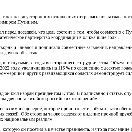
 так как в двусторонних отношениях открылась новая глава по
адимиром Путиным.
ил перед поездкой, что цель состоит в том, чтобы совместно с
ратегическое партнерство координации в ближайшие годы.
ворный» диалог и подписали совместные заявления, направленн
и других областях.
достигнутыми за годы всестороннего сотрудничества. Объем то
22 году, увеличившись на 116 % по сравнению с десятью годам
коммерции и других развивающихся областях демонстрирует си
азад он был избран президентом Китая. В подписанной статье, о
ила для роста китайско-российских отношений».
е взаимное доверие, которое проистекает из обязательств обеих 
оих связей. Обе стороны также разделяют видение прочной дру
 их национальным реалиям.
 которую он посетил в качестве президента, и что за последние 