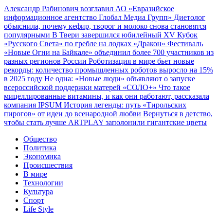
Александр Рабинович возглавил АО «Евразийское
информационное агентство Глобал Медиа Групп»
Диетолог
объяснила, почему кефир, творог и молоко снова становятся
популярными
В Твери завершился юбилейный XV Кубок
«Русского Света» по гребле на лодках «Дракон»
Фестиваль
«Новые Огни на Байкале» объединил более 700 участников из
разных регионов России
Роботизация в мире бьет новые
рекорды: количество промышленных роботов выросло на 15%
в 2025 году
Не одна: «Новые люди» объявляют о запуске
всероссийской поддержки матерей «СОЛО+»
Что такое
мицеллированные витамины, и как они работают, рассказала
компания IPSUM
История легенды: путь «Тирольских
пирогов» от идеи до всенародной любви
Вернуться в детство,
чтобы стать лучше
ARTPLAY заполонили гигантские цветы
Общество
Политика
Экономика
Происшествия
В мире
Технологии
Культура
Спорт
Life Style