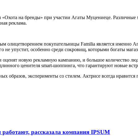
нии «Охота на бренды» при участии Агаты Муцениеце. Различн
ная реклама.
ым олицетворением покупательницы Familia является именно Аг
го не упустит, особенно среди сокровищ, которыми богаты магаз
ли оценят новую рекламную кампанию, и большое количество люд
линного ценителя smart-шоппинга, что гарантируют новые встре
ых образов, эксперименты со стилем. Актрисе всегда нравится п
и работают, рассказала компания IPSUM