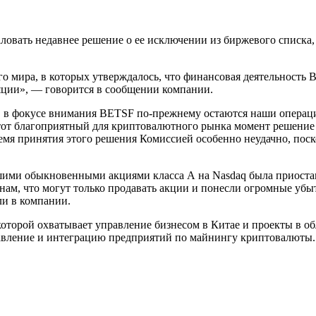
бжаловать недавнее решение о ее исключении из биржевого спис
о мира, в которых утверждалось, что финансовая деятельность 
яции», — говорится в сообщении компании.
 в фокусе внимания BETSF по-прежнему остаются наши операци
тот благоприятный для криптовалютного рынка момент решение
ремя принятия этого решения Комиссией особенно неудачно, по
ашими обыкновенными акциями класса А на Nasdaq была приостан
ам, что могут только продавать акции и понесли огромные убыт
или в компании.
 которой охватывает управление бизнесом в Китае и проекты в 
авление и интеграцию предприятий по майнингу криптовалюты