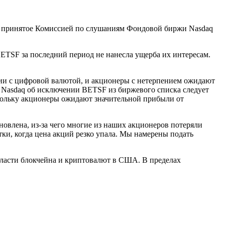
ка, принятое Комиссией по слушаниям Фондовой биржи Nasdaq
BETSF за последний период не нанесла ущерба их интересам.
и с цифровой валютой, и акционеры с нетерпением ожидают
 Nasdaq об исключении BETSF из биржевого списка следует
скольку акционеры ожидают значительной прибыли от
овлена, из-за чего многие из наших акционеров потеряли
ки, когда цена акций резко упала. Мы намерены подать
области блокчейна и криптовалют в США. В пределах
.