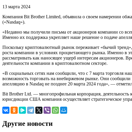
13 марта 2024
Компания Bit Brother Limited, объявила о своем намерении о
(«Nasdaq»).
«Недавно мы получили письма от акционеров компании со всег
Именно их поддержка укрепляет наше решение о подаче апелл
Поскольку криптовалютный рынок переживает «бычий тренд»,
роста компании в условиях процветающего рынка. Именно в э
рассматривать как наносящее ущерб интересам акционеров. В
деятельности компании в криптовалютном секторе.
«В социальных сетях нам сообщили, что с 7 марта торговля н
возможность торговать на внебиржевом рынке. Они сообщили н
апелляцию в Nasdaq не позднее 20 марта 2024 года», — отмет
Bit Brother Ltd. — многопрофильная корпорация, деятельность
юрисдикции США компания осуществляет стратегическое упр
Другие новости