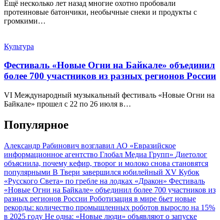
Ещё несколько лет назад многие охотно пробовали
протеиновые батончики, необычные снеки и продукты с
громкими…
Культура
Фестиваль «Новые Огни на Байкале» объединил
более 700 участников из разных регионов России
VI Международный музыкальный фестиваль «Новые Огни на
Байкале» прошел с 22 по 26 июля в…
Популярное
Александр Рабинович возглавил АО «Евразийское
информационное агентство Глобал Медиа Групп»
Диетолог
объяснила, почему кефир, творог и молоко снова становятся
популярными
В Твери завершился юбилейный XV Кубок
«Русского Света» по гребле на лодках «Дракон»
Фестиваль
«Новые Огни на Байкале» объединил более 700 участников из
разных регионов России
Роботизация в мире бьет новые
рекорды: количество промышленных роботов выросло на 15%
в 2025 году
Не одна: «Новые люди» объявляют о запуске