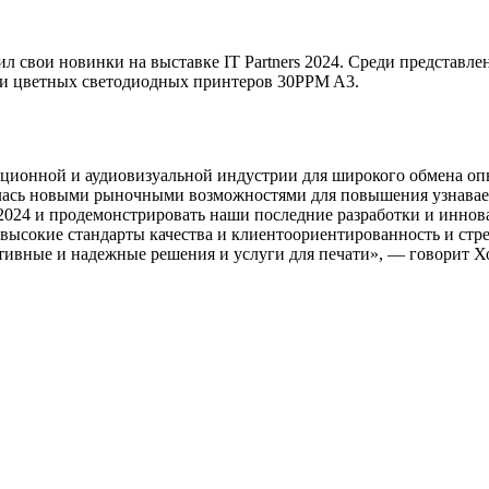
л свои новинки на выставке IT Partners 2024. Среди представ
и цветных светодиодных принтеров 30PPM A3.
ационной и аудиовизуальной индустрии для широкого обмена оп
лась новыми рыночными возможностями для повышения узнаваемо
rs 2024 и продемонстрировать наши последние разработки и инно
ысокие стандарты качества и клиентоориентированность и стре
вные и надежные решения и услуги для печати», — говорит Хосе 