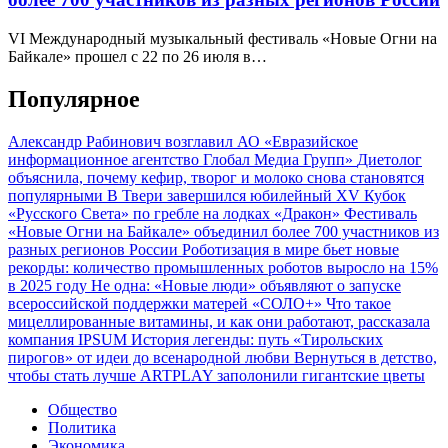
VI Международный музыкальный фестиваль «Новые Огни на
Байкале» прошел с 22 по 26 июля в…
Популярное
Александр Рабинович возглавил АО «Евразийское
информационное агентство Глобал Медиа Групп»
Диетолог
объяснила, почему кефир, творог и молоко снова становятся
популярными
В Твери завершился юбилейный XV Кубок
«Русского Света» по гребле на лодках «Дракон»
Фестиваль
«Новые Огни на Байкале» объединил более 700 участников из
разных регионов России
Роботизация в мире бьет новые
рекорды: количество промышленных роботов выросло на 15%
в 2025 году
Не одна: «Новые люди» объявляют о запуске
всероссийской поддержки матерей «СОЛО+»
Что такое
мицеллированные витамины, и как они работают, рассказала
компания IPSUM
История легенды: путь «Тирольских
пирогов» от идеи до всенародной любви
Вернуться в детство,
чтобы стать лучше
ARTPLAY заполонили гигантские цветы
Общество
Политика
Экономика