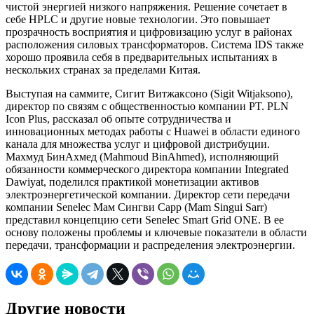
чистой энергией низкого напряжения. Решение сочетает в
себе HPLC и другие новые технологии. Это повышает
прозрачность восприятия и цифровизацию услуг в районах
расположения силовых трансформаторов. Система IDS также
хорошо проявила себя в предварительных испытаниях в
нескольких странах за пределами Китая.
Выступая на саммите, Сигит Витжаксоно (Sigit Witjaksono),
директор по связям с общественностью компании PT. PLN
Icon Plus, рассказал об опыте сотрудничества и
инновационных методах работы с Huawei в области единого
канала для множества услуг и цифровой дистрибуции.
Махмуд БинАхмед (Mahmoud BinAhmed), исполняющий
обязанности коммерческого директора компании Integrated
Dawiyat, поделился практикой монетизации активов
электроэнергетической компании. Директор сети передачи
компании Senelec Мам Сингви Сарр (Mam Singui Sarr)
представил концепцию сети Senelec Smart Grid ONE. В ее
основу положены проблемы и ключевые показатели в области
передачи, трансформации и распределения электроэнергии.
Другие новости