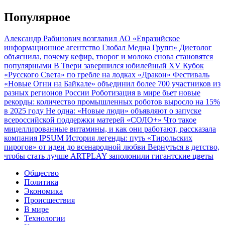
Популярное
Александр Рабинович возглавил АО «Евразийское
информационное агентство Глобал Медиа Групп»
Диетолог
объяснила, почему кефир, творог и молоко снова становятся
популярными
В Твери завершился юбилейный XV Кубок
«Русского Света» по гребле на лодках «Дракон»
Фестиваль
«Новые Огни на Байкале» объединил более 700 участников из
разных регионов России
Роботизация в мире бьет новые
рекорды: количество промышленных роботов выросло на 15%
в 2025 году
Не одна: «Новые люди» объявляют о запуске
всероссийской поддержки матерей «СОЛО+»
Что такое
мицеллированные витамины, и как они работают, рассказала
компания IPSUM
История легенды: путь «Тирольских
пирогов» от идеи до всенародной любви
Вернуться в детство,
чтобы стать лучше
ARTPLAY заполонили гигантские цветы
Общество
Политика
Экономика
Происшествия
В мире
Технологии