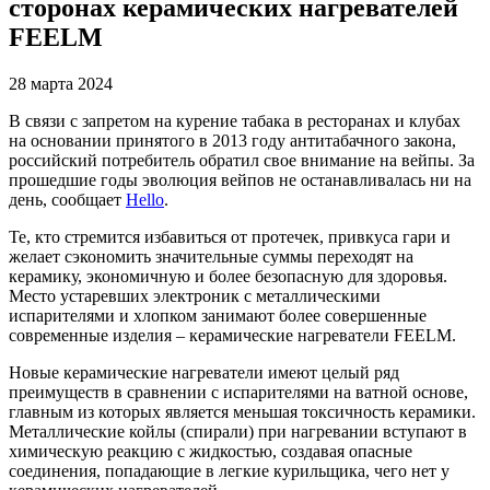
сторонах керамических нагревателей
FEELM
28 марта 2024
В связи с запретом на курение табака в ресторанах и клубах
на основании принятого в 2013 году антитабачного закона,
российский потребитель обратил свое внимание на вейпы. За
прошедшие годы эволюция вейпов не останавливалась ни на
день, сообщает
Hello
.
Те, кто стремится избавиться от протечек, привкуса гари и
желает сэкономить значительные суммы переходят на
керамику, экономичную и более безопасную для здоровья.
Место устаревших электроник с металлическими
испарителями и хлопком занимают более совершенные
современные изделия – керамические нагреватели FEELM.
Новые керамические нагреватели имеют целый ряд
преимуществ в сравнении с испарителями на ватной основе,
главным из которых является меньшая токсичность керамики.
Металлические койлы (спирали) при нагревании вступают в
химическую реакцию с жидкостью, создавая опасные
соединения, попадающие в легкие курильщика, чего нет у