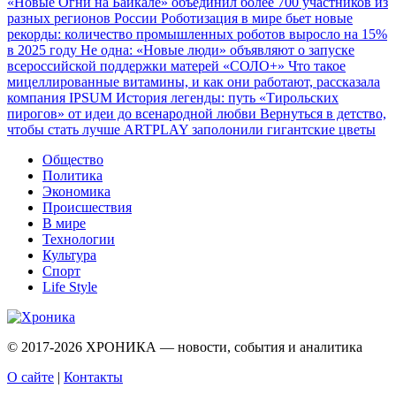
«Новые Огни на Байкале» объединил более 700 участников из
разных регионов России
Роботизация в мире бьет новые
рекорды: количество промышленных роботов выросло на 15%
в 2025 году
Не одна: «Новые люди» объявляют о запуске
всероссийской поддержки матерей «СОЛО+»
Что такое
мицеллированные витамины, и как они работают, рассказала
компания IPSUM
История легенды: путь «Тирольских
пирогов» от идеи до всенародной любви
Вернуться в детство,
чтобы стать лучше
ARTPLAY заполонили гигантские цветы
Общество
Политика
Экономика
Происшествия
В мире
Технологии
Культура
Спорт
Life Style
© 2017-2026
ХРОНИКА — новости, события и аналитика
О сайте
|
Контакты