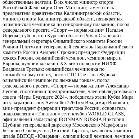
общественные деятели. В их числе: министр спорта
Российской Федерации Олег Матыцин; заместитель
председателя правительства Калининградской области,
министр спорта Калининградской области, пятикратная
олимпийская чемпионка по синхронному плаванию, посол
федерального проекта «Спорт — норма жизни» Наталья
Ищенко; губернатор Курской области Роман Старовойт;
генеральный секретарь Олимпийского комитета России
Родион Плитухин; генеральный секретарь Паралимпийского
комитета России Андрей Строкин; президент Федерации
хоккея России, олимпийский чемпион, чемпион мира и
Европы, лучший хоккеист ХХ века по версии ИИХФ
Владислав Третьяк; олимпийская чемпионка по
конькобежному спорту, посол ГТО Светлана Журова;
олимпийский чемпион по лыжным гонкам, посол
федерального проекта «Спорт — норма жизни» Александр
Легков; спортивный предприниматель, член наблюдательного
совета «Игры Будущего 2024», победитель этапа Кубка Мира
по ультратриатлону Swissultra 2260 км Владимир Волошин;
вице-президент федерации триатлона России, основатель
подразделения «Триатлон» сети клубов WORLD CLASS,
официальный амбассадор IRONMAN RUSSIA Виктория
Шубина; генеральный директор Московского Марафона и
Бегового Сообщества Дмитрий Тарасов; начальник главного
штаба ВВПОД «Юнармия», олимпийский чемпион, чемпион