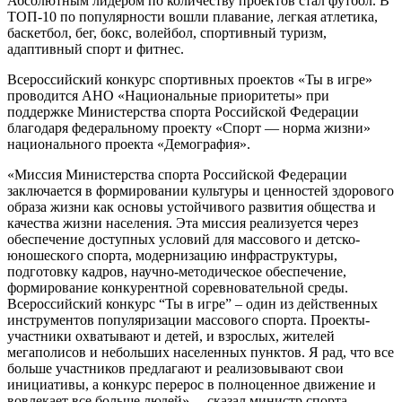
Абсолютным лидером по количеству проектов стал футбол. В
ТОП-10 по популярности вошли плавание, легкая атлетика,
баскетбол, бег, бокс, волейбол, спортивный туризм,
адаптивный спорт и фитнес.
Всероссийский конкурс спортивных проектов «Ты в игре»
проводится АНО «Национальные приоритеты» при
поддержке Министерства спорта Российской Федерации
благодаря федеральному проекту «Спорт — норма жизни»
национального проекта «Демография».
«Миссия Министерства спорта Российской Федерации
заключается в формировании культуры и ценностей здорового
образа жизни как основы устойчивого развития общества и
качества жизни населения. Эта миссия реализуется через
обеспечение доступных условий для массового и детско-
юношеского спорта, модернизацию инфраструктуры,
подготовку кадров, научно-методическое обеспечение,
формирование конкурентной соревновательной среды.
Всероссийский конкурс “Ты в игре” – один из действенных
инструментов популяризации массового спорта. Проекты-
участники охватывают и детей, и взрослых, жителей
мегаполисов и небольших населенных пунктов. Я рад, что все
больше участников предлагают и реализовывают свои
инициативы, а конкурс перерос в полноценное движение и
вовлекает все больше людей», – сказал министр спорта