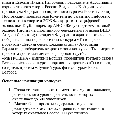
мира и Европы Никита Нагорный; председатель Ассоциации
корпоративного спорта России Владислав Клёцкин; член
президиума Федерации спортивного туризма России Леонид
Постовский; председатель Комитета по развитию цифровых
технологий в спорте и ЗОЖ Фонда развития цифровой
экономики Digital, директор АНО «Живу спортом», главный
эксперт Института спортивного менеджмента и права ВШЭ
Андрей Сельский; президент Федерации адаптивного хоккея,
победительница первого сезона конкурса «Ты в игре» с
проектом «Детская следж-хоккейная лига» Анастасия
Барадачева; победитель второго сезона конкурса «Ты в игре» с
проектом фестиваля детского дворового футбола
«МЕТРОШКА» Дмитрий Борщев; победитель третьего сезона
Всероссийского конкурса спортивных проектов «Ты в игре»,
создатель проекта «Лучший урок физкультуры» Елена
Ветрова.
Основные номинации конкурса
«Точка старта» — проекты местного, муниципального,
регионального уровня, деятельность которых
охватывает до 500 участников.
«Масштаб» — проекты федерального уровня,
реализуемые в масштабах страны или деятельность
которых охватывает более 500 участников.