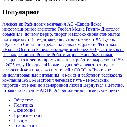
Популярное
Александр Рабинович возглавил АО «Евразийское
информационное агентство Глобал Медиа Групп»
Диетолог
объяснила, почему кефир, творог и молоко снова становятся
популярными
В Твери завершился юбилейный XV Кубок
«Русского Света» по гребле на лодках «Дракон»
Фестиваль
«Новые Огни на Байкале» объединил более 700 участников из
разных регионов России
Роботизация в мире бьет новые
рекорды: количество промышленных роботов выросло на 15%
в 2025 году
Не одна: «Новые люди» объявляют о запуске
всероссийской поддержки матерей «СОЛО+»
Что такое
мицеллированные витамины, и как они работают, рассказала
компания IPSUM
История легенды: путь «Тирольских
пирогов» от идеи до всенародной любви
Вернуться в детство,
чтобы стать лучше
ARTPLAY заполонили гигантские цветы
Общество
Политика
Экономика
Происшествия
В мире
Технологии