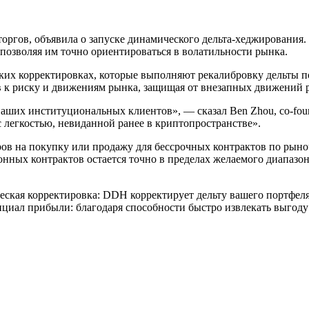
 торгов, объявила о запуске динамического дельта-хеджировани
озволяя им точно ориентироваться в волатильности рынка.
ких корректировках, которые выполняют рекалибровку дельты по
в к риску и движениям рынка, защищая от внезапных движений 
 наших институциональных клиентов», — сказал Ben Zhou, co-fo
легкостью, невиданной ранее в криптопространстве».
в на покупку или продажу для бессрочных контрактов по рыноч
ионных контрактов остается точно в пределах желаемого диапазо
еская корректировка: DDH корректирует дельту вашего портфел
иал прибыли: благодаря способности быстро извлекать выгоду