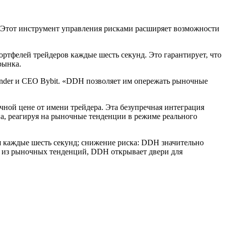
я. Этот инструмент управления рисками расширяет возможности
ртфелей трейдеров каждые шесть секунд. Это гарантирует, что
рынка.
under и CEO Bybit. «DDH позволяет им опережать рыночные
ной цене от имени трейдера. Эта безупречная интеграция
на, реагируя на рыночные тенденции в режиме реального
я каждые шесть секунд; снижение риска: DDH значительно
 из рыночных тенденций, DDH открывает двери для