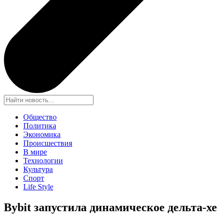
Общество
Политика
Экономика
Происшествия
В мире
Технологии
Культура
Спорт
Life Style
Bybit запус
тила динамическое дельта-х