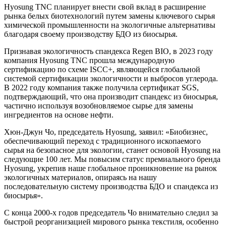
Hyosung TNC планирует внести свой вклад в расширение
рынка белых биотехнологий путем замены ключевого сырья
химической промышленности на экологичные альтернативы
благодаря своему производству БДО из биосырья.
Признавая экологичность спандекса Regen BIO, в 2023 году
компания Hyosung TNC прошла международную
сертификацию по схеме ISCC+, являющейся глобальной
системой сертификации экологичности и выбросов углерода.
В 2022 году компания также получила сертификат SGS,
подтверждающий, что она производит спандекс из биосырья,
частично используя возобновляемое сырье для замены
ингредиентов на основе нефти.
Хюн-Джун Чо, председатель Hyosung, заявил: «Биобизнес,
обеспечивающий переход с традиционного ископаемого
сырья на безопасное для экологии, станет основой Hyosung на
следующие 100 лет. Мы повысим статус премиального бренда
Hyosung, укрепив наше глобальное проникновение на рынок
экологичных материалов, опираясь на нашу
последовательную систему производства БДО и спандекса из
биосырья».
С конца 2000-х годов председатель Чо внимательно следил за
быстрой реорганизацией мирового рынка текстиля, особенно