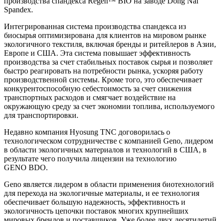
производства спандекса Regen™ BIO на заводе Dong Nai
Spandex.
Интегрированная система производства спандекса из
биосырья оптимизирована для клиентов на мировом рынке
экологичного текстиля, включая бренды и ритейлеров в Азии,
Европе и США. Эта система повышает эффективность
производства за счет стабильных поставок сырья и позволяет
быстро реагировать на потребности рынка, ускоряя работу
производственной системы. Кроме того, это обеспечивает
конкурентоспособную себестоимость за счет снижения
транспортных расходов и смягчает воздействие на
окружающую среду за счет экономии топлива, используемого
для транспортировки.
Недавно компания Hyosung TNC договорилась о
технологическом сотрудничестве с компанией Geno, лидером
в области экологичных материалов и технологий в США, в
результате чего получила лицензии на технологию
GENO BDO.
Geno является лидером в области применения биотехнологий
для перехода на экологичные материалы, и ее технология
обеспечивает большую надежность, эффективность и
экологичность цепочки поставок многих крупнейших
мировых брендов и поставщиков. Уже более двух десятилетий