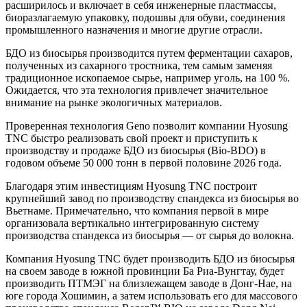
расширилось и включает в себя инженерные пластмассы,
биоразлагаемую упаковку, подошвы для обуви, соединения
промышленного назначения и многие другие отрасли.
БДО из биосырья производится путем ферментации сахаров,
полученных из сахарного тростника, тем самым заменяя
традиционное ископаемое сырье, например уголь, на 100 %.
Ожидается, что эта технология привлечет значительное
внимание на рынке экологичных материалов.
Проверенная технология Geno позволит компании Hyosung
TNC быстро реализовать свой проект и приступить к
производству и продаже БДО из биосырья (Bio-BDO) в
годовом объеме 50 000 тонн в первой половине 2026 года.
Благодаря этим инвестициям Hyosung TNC построит
крупнейший завод по производству спандекса из биосырья во
Вьетнаме. Примечательно, что компания первой в мире
организовала вертикально интегрированную систему
производства спандекса из биосырья — от сырья до волокна.
Компания Hyosung TNC будет производить БДО из биосырья
на своем заводе в южной провинции Ба Риа-Вунгтау, будет
производить ПТМЭГ на близлежащем заводе в Донг-Нае, на
юге города Хошимин, а затем использовать его для массового