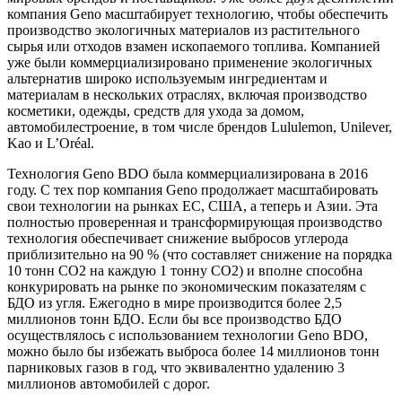
компания Geno масштабирует технологию, чтобы обеспечить
производство экологичных материалов из растительного
сырья или отходов взамен ископаемого топлива. Компанией
уже были коммерциализировано применение экологичных
альтернатив широко используемым ингредиентам и
материалам в нескольких отраслях, включая производство
косметики, одежды, средств для ухода за домом,
автомобилестроение, в том числе брендов Lululemon, Unilever,
Kao и L’Oréal.
Технология Geno BDO была коммерциализирована в 2016
году. С тех пор компания Geno продолжает масштабировать
свои технологии на рынках ЕС, США, а теперь и Азии. Эта
полностью проверенная и трансформирующая производство
технология обеспечивает снижение выбросов углерода
приблизительно на 90 % (что составляет снижение на порядка
10 тонн CO2 на каждую 1 тонну CO2) и вполне способна
конкурировать на рынке по экономическим показателям с
БДО из угля. Ежегодно в мире производится более 2,5
миллионов тонн БДО. Если бы все производство БДО
осуществлялось с использованием технологии Geno BDO,
можно было бы избежать выброса более 14 миллионов тонн
парниковых газов в год, что эквивалентно удалению 3
миллионов автомобилей с дорог.