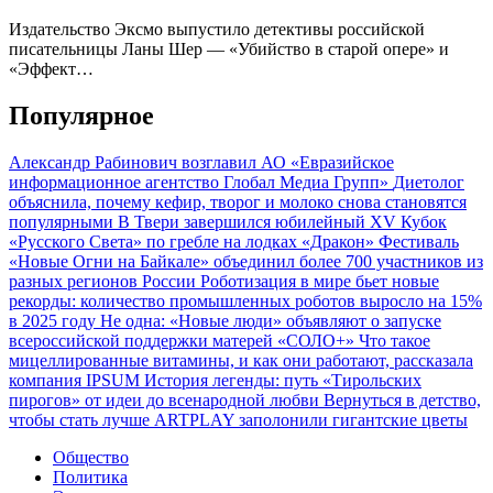
Издательство Эксмо выпустило детективы российской
писательницы Ланы Шер — «Убийство в старой опере» и
«Эффект…
Популярное
Александр Рабинович возглавил АО «Евразийское
информационное агентство Глобал Медиа Групп»
Диетолог
объяснила, почему кефир, творог и молоко снова становятся
популярными
В Твери завершился юбилейный XV Кубок
«Русского Света» по гребле на лодках «Дракон»
Фестиваль
«Новые Огни на Байкале» объединил более 700 участников из
разных регионов России
Роботизация в мире бьет новые
рекорды: количество промышленных роботов выросло на 15%
в 2025 году
Не одна: «Новые люди» объявляют о запуске
всероссийской поддержки матерей «СОЛО+»
Что такое
мицеллированные витамины, и как они работают, рассказала
компания IPSUM
История легенды: путь «Тирольских
пирогов» от идеи до всенародной любви
Вернуться в детство,
чтобы стать лучше
ARTPLAY заполонили гигантские цветы
Общество
Политика