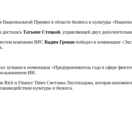
я Национальной Премии в области бизнеса и культуры «Национа
а досталась
Татьяне Стецкой
, управляющей двух дополнительн
 систем компании BPC
Вадим Грепан
победил в номинации «Эксп
х.
ал лучшим в номинации «Предприниматель года в сфере финтех»
спользованием ИИ.
 Rich и Finance Times Светлана Листопадова, которая напомнил
взаимодействия культуры и бизнеса.