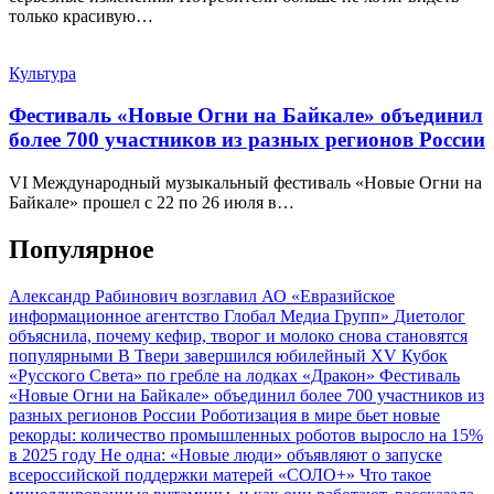
только красивую…
Культура
Фестиваль «Новые Огни на Байкале» объединил
более 700 участников из разных регионов России
VI Международный музыкальный фестиваль «Новые Огни на
Байкале» прошел с 22 по 26 июля в…
Популярное
Александр Рабинович возглавил АО «Евразийское
информационное агентство Глобал Медиа Групп»
Диетолог
объяснила, почему кефир, творог и молоко снова становятся
популярными
В Твери завершился юбилейный XV Кубок
«Русского Света» по гребле на лодках «Дракон»
Фестиваль
«Новые Огни на Байкале» объединил более 700 участников из
разных регионов России
Роботизация в мире бьет новые
рекорды: количество промышленных роботов выросло на 15%
в 2025 году
Не одна: «Новые люди» объявляют о запуске
всероссийской поддержки матерей «СОЛО+»
Что такое