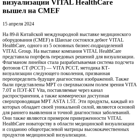
визуализации VITAL HealthCare
вышел на CMEF
15 апреля 2024
На 89-й Китайской международной выставке медицинского
оборудования (CMEF) в Шанхае состоялся дебют VITAL
HealthCare, одного из 5 основных бизнес-подразделений
VITAL Group. На выставке компания VITAL HealthCare
представила портфель передовых решений для визуализации.
Флагманом линейки стала разрабатываемая система подсчета
фотонов CT (PCCT) — VITA PCCT, методика КТ-
визуализации следующего поколения, призванная
переопределить будущее диагностики изображений. Также
были представлены МРТ со сверхвысоким полем зрения VITA
7.0T и ПЭТ-КТ Vita, поставляемые через канал
распространения, а также коммерчески доступная
сверхпроводящая МРТ ASTA 1.5T. Эти продукты, каждый из
которых обладает своей уникальной силой, являются основой
для раннего выявления и точной диагностики заболеваний.
Они также являются примером приверженности VITAL
HealthCare новаторству в области медицинской визуализации
и созданию общеотраслевой матрицы высококачественных
продуктов медицинской визуализации.