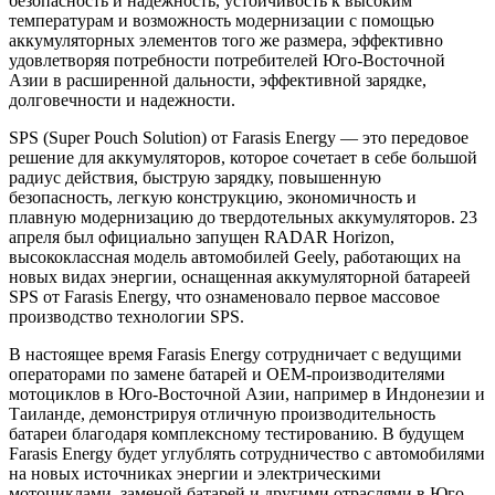
безопасность и надежность, устойчивость к высоким
температурам и возможность модернизации с помощью
аккумуляторных элементов того же размера, эффективно
удовлетворяя потребности потребителей Юго-Восточной
Азии в расширенной дальности, эффективной зарядке,
долговечности и надежности.
SPS (Super Pouch Solution) от Farasis Energy — это передовое
решение для аккумуляторов, которое сочетает в себе большой
радиус действия, быструю зарядку, повышенную
безопасность, легкую конструкцию, экономичность и
плавную модернизацию до твердотельных аккумуляторов. 23
апреля был официально запущен RADAR Horizon,
высококлассная модель автомобилей Geely, работающих на
новых видах энергии, оснащенная аккумуляторной батареей
SPS от Farasis Energy, что ознаменовало первое массовое
производство технологии SPS.
В настоящее время Farasis Energy сотрудничает с ведущими
операторами по замене батарей и OEM-производителями
мотоциклов в Юго-Восточной Азии, например в Индонезии и
Таиланде, демонстрируя отличную производительность
батареи благодаря комплексному тестированию. В будущем
Farasis Energy будет углублять сотрудничество с автомобилями
на новых источниках энергии и электрическими
мотоциклами, заменой батарей и другими отраслями в Юго-