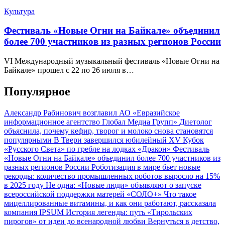
Культура
Фестиваль «Новые Огни на Байкале» объединил
более 700 участников из разных регионов России
VI Международный музыкальный фестиваль «Новые Огни на
Байкале» прошел с 22 по 26 июля в…
Популярное
Александр Рабинович возглавил АО «Евразийское
информационное агентство Глобал Медиа Групп»
Диетолог
объяснила, почему кефир, творог и молоко снова становятся
популярными
В Твери завершился юбилейный XV Кубок
«Русского Света» по гребле на лодках «Дракон»
Фестиваль
«Новые Огни на Байкале» объединил более 700 участников из
разных регионов России
Роботизация в мире бьет новые
рекорды: количество промышленных роботов выросло на 15%
в 2025 году
Не одна: «Новые люди» объявляют о запуске
всероссийской поддержки матерей «СОЛО+»
Что такое
мицеллированные витамины, и как они работают, рассказала
компания IPSUM
История легенды: путь «Тирольских
пирогов» от идеи до всенародной любви
Вернуться в детство,