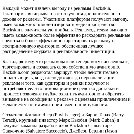
Каждый может извлечь выгоду из рекламы Backskin.
Платформы выигрывают от получения дополнительного
дохода от рекламы. Участники платформы получают выгоду,
имея возможность монетизировать медиапространство
Backskin в значительную прибыль. Рекламодателям выгодно
иметь возможность более эффективно расходовать рекламные
средства и более эффективно таргетировать рекламу на
восприимчивую аудиторию, обеспечивая лучшее
распределение бюджета и рентабельность инвестиций.
Благодаря тому, что рекламодатели теперь могут исследовать,
таргетировать и создавать свою собственную аудиторию,
Backskin.com разработал маршрут, чтобы действительно
попасть в цель, когда дело доходит до персонализации
рекламы и того, как аудитория и рынки получают и
потребляют ее. Это инновационное средство доставки и
процесс позволяют глубже охватить аудиторию и обратить
внимание на сообщения в рекламе с целевым привлечением и
желанием участия аудитории вместо принуждения.
Создатели Филлис Ягер (Phyllis Jager) и Барри Терах (Barry
Terach), крупный инвестор Марк Кьюбан (Mark Cuban) и
ведущая команда разработчиков Backskin Сальваторе
Саккоччио (Salvatore Saccoccio), Джейсон Берлин (Jason