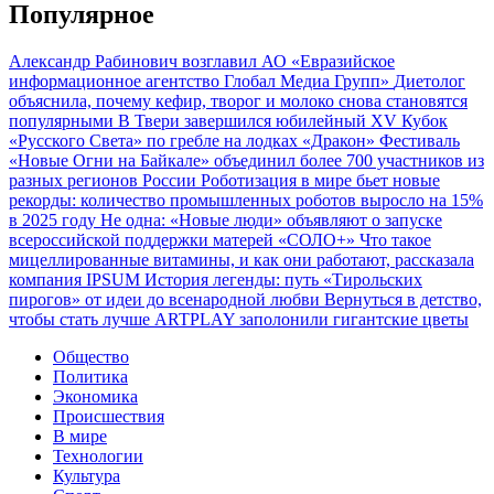
Популярное
Александр Рабинович возглавил АО «Евразийское
информационное агентство Глобал Медиа Групп»
Диетолог
объяснила, почему кефир, творог и молоко снова становятся
популярными
В Твери завершился юбилейный XV Кубок
«Русского Света» по гребле на лодках «Дракон»
Фестиваль
«Новые Огни на Байкале» объединил более 700 участников из
разных регионов России
Роботизация в мире бьет новые
рекорды: количество промышленных роботов выросло на 15%
в 2025 году
Не одна: «Новые люди» объявляют о запуске
всероссийской поддержки матерей «СОЛО+»
Что такое
мицеллированные витамины, и как они работают, рассказала
компания IPSUM
История легенды: путь «Тирольских
пирогов» от идеи до всенародной любви
Вернуться в детство,
чтобы стать лучше
ARTPLAY заполонили гигантские цветы
Общество
Политика
Экономика
Происшествия
В мире
Технологии
Культура