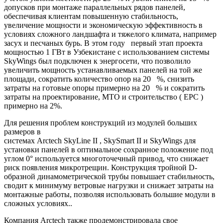
допусков при монтаже параллельных рядов панелей,
обеспечивая клиентам повышенную стабильность,
увеличение мощности и экономическую эффективность в
условиях сложного ландшафта и тяжелого климата, например
засух и песчаных бурь. В этом году первый этап проекта
мощностью 1 ГВт в Узбекистане с использованием системы
SkyWings был подключен к энергосети, что позволило
увеличить мощность устанавливаемых панелей на той же
площади, сократить количество опор на 20 %, снизить
затраты на готовые опоры примерно на 20 % и сократить
затраты на проектирование, МТО и строительство ( EPC )
примерно на 2%.
Для решения проблем конструкций из модулей больших
размеров в
системах Arctech SkyLine II , SkySmart II и SkyWings для
установки панелей в оптимальное сохранное положение под
углом 0° используется многоточечный привод, что снижает
риск появления микротрещин. Конструкция тройной D-
образной динамометрической трубы повышает стабильность,
сводит к минимуму ветровые нагрузки и снижает затраты на
монтажные работы, позволяя использовать большие модули в
сложных условиях..
Компания Arctech также продемонстрировала свое