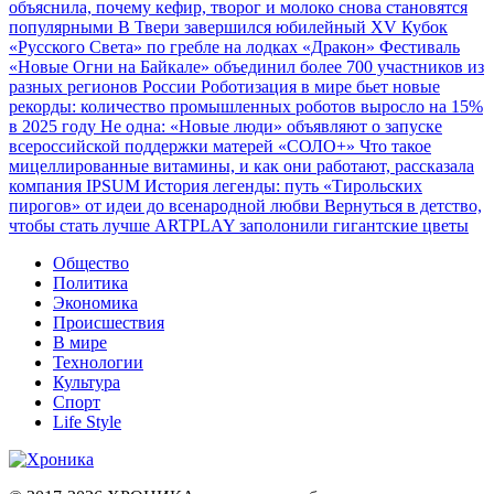
объяснила, почему кефир, творог и молоко снова становятся
популярными
В Твери завершился юбилейный XV Кубок
«Русского Света» по гребле на лодках «Дракон»
Фестиваль
«Новые Огни на Байкале» объединил более 700 участников из
разных регионов России
Роботизация в мире бьет новые
рекорды: количество промышленных роботов выросло на 15%
в 2025 году
Не одна: «Новые люди» объявляют о запуске
всероссийской поддержки матерей «СОЛО+»
Что такое
мицеллированные витамины, и как они работают, рассказала
компания IPSUM
История легенды: путь «Тирольских
пирогов» от идеи до всенародной любви
Вернуться в детство,
чтобы стать лучше
ARTPLAY заполонили гигантские цветы
Общество
Политика
Экономика
Происшествия
В мире
Технологии
Культура
Спорт
Life Style