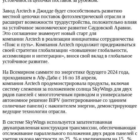
устойчивость цепочки поставок за рубежом.
Завод Arctech в Джидде будет способствовать развитию
местной цепочки поставок фотоэлектрической отрасли и
расширит возможности трудоустройства, положительно влияя
на устойчивое экономическое развитие Саудовской Аравии.
Это соглашение знаменует новый старт для
компании Arctech в реализации инициативы сотрудничества
«Пояс и путь». Компания Arctech продолжит придерживаться
своей стратегии глобализации «повышение глобальности,
ассимиляции и интеграции», внося свой вклад в глобальное
устойчивое развитие.
На Всемирном саммите по энергетике будущего 2024 года,
проходившем в Абу-Даби с 16 по 18 апреля,
компания Arctech продемонстрировала продукты, включая
систему слежения за положением солнца SkyWings для двух
рядов панелей с многоточечным приводом и универсальное
автономное решение BIPV (интегрированные со зданием
солнечные панели) с накопителем энергии, демонстрирующее
ведущие технологии отрасли.
В системе SkyWings используется запатентованная
двунаправленная конструкция трансмиссии, обеспечивающая
отслеживание параллельного положения двух рядов панелей с
учетом уклона местности до 25 % и увеличением на 15 %