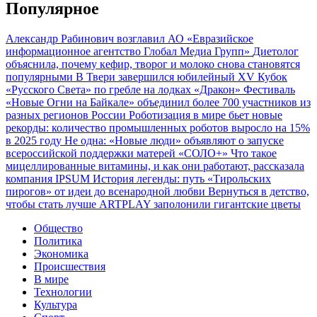
Популярное
Александр Рабинович возглавил АО «Евразийское
информационное агентство Глобал Медиа Групп»
Диетолог
объяснила, почему кефир, творог и молоко снова становятся
популярными
В Твери завершился юбилейный XV Кубок
«Русского Света» по гребле на лодках «Дракон»
Фестиваль
«Новые Огни на Байкале» объединил более 700 участников из
разных регионов России
Роботизация в мире бьет новые
рекорды: количество промышленных роботов выросло на 15%
в 2025 году
Не одна: «Новые люди» объявляют о запуске
всероссийской поддержки матерей «СОЛО+»
Что такое
мицеллированные витамины, и как они работают, рассказала
компания IPSUM
История легенды: путь «Тирольских
пирогов» от идеи до всенародной любви
Вернуться в детство,
чтобы стать лучше
ARTPLAY заполонили гигантские цветы
Общество
Политика
Экономика
Происшествия
В мире
Технологии
Культура