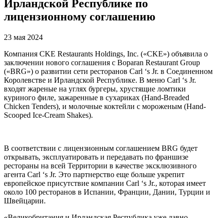
Ирландской Республике по
лицензионному соглашению
23 мая 2024
Компания CKE Restaurants Holdings, Inc. («CKE») объявила о
заключении нового соглашения с Boparan Restaurant Group
(«BRG») о развитии сети ресторанов Carl ‘s Jr. в Соединенном
Королевстве и Ирландской Республике. В меню Carl ‘s Jr.
входят жареные на углях бургеры, хрустящие ломтики
куриного филе, зажаренные в сухариках (Hand-Breaded
Chicken Tenders), и молочные коктейли с мороженым (Hand-
Scooped Ice-Cream Shakes).
В соответствии с лицензионным соглашением BRG будет
открывать, эксплуатировать и передавать по франшизе
рестораны на всей Территории в качестве эксклюзивного
агента Carl ‘s Jr. Это партнерство еще больше укрепит
европейское присутствие компании Carl ‘s Jr., которая имеет
около 100 ресторанов в Испании, Франции, Дании, Турции и
Швейцарии.
«Великобритания и Ирландская Республика уже давно