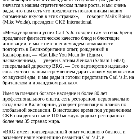
значатся в нашем стратегическом плане роста, и мы очень
рады, что нам есть что предложить поклонникам наших
фирменных вкусов в этих странах», — говорит Майк Войда
(Mike Woida), президент CKE International.
«Международный успех Carl ‘s Jr. говорит сам за себя. Бренд
предлагает фантастическое качество блюд и блестящие
инновации, и мы с нетерпением ждем возможности
повторить в Великобритании опыт, рожденный в
Калифорнии, — «Eat Like You Mean It» (Едим с
наслаждением), — уверен Сатнам Лейхал (Satnam Leihal),
генеральный директор BRG. — Это партнерство идеально
согласуется с нашим стремлением дарить людям удовольствие
от вкусной еды, и мы рады и готовы представить Carl ‘s Jr. на
британском и ирландском рынках».
Имея за плечами богатое наследие и более 80 лет
профессионального опыта, сеть ресторанов, первоначально
созданная в Калифорнии, ускоряет реализацию планов по
глобальной экспансии. В настоящее время под управлением
CKE находятся свыше 1100 международных ресторанов в
более чем 35 странах мира.
«BRG имеет подтвержденный опыт успешного бизнеса и
разделяет нашу концепцию развития Carl ‘s Jr. в